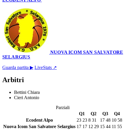
58
–
55
NUOVA ICOM SAN SALVATORE
SELARGIUS
Palazzetto Comunale
18 aprile 2026 · 19:00
Guarda partita ▶
LiveStats ↗
Arbitri
Bettini Chiara
Cieri Antonio
Parziali
Q1
Q2
Q3
Q4
Ecodent Alpo
23
23
8
31
17
48
10
58
Nuova Icom San Salvatore Selargius
17
17
12
29
15
44
11
55