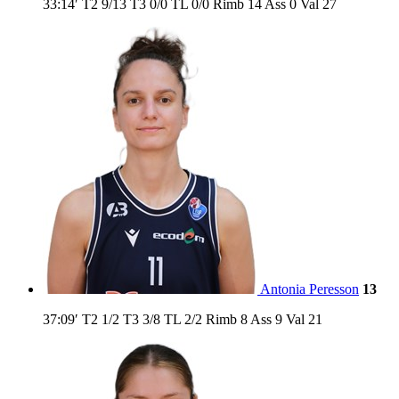
33:14′
T2
9/13
T3
0/0
TL
0/0
Rimb
14
Ass
0
Val
27
Antonia Peresson
13
37:09′
T2
1/2
T3
3/8
TL
2/2
Rimb
8
Ass
9
Val
21