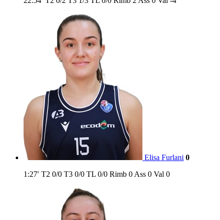
22:54′
T2
0/2
T3
1/3
TL
0/0
Rimb
2
Ass
0
Val
-4
Elisa Furlani
0
1:27′
T2
0/0
T3
0/0
TL
0/0
Rimb
0
Ass
0
Val
0