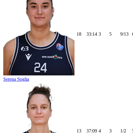
18
33:14
3
5
9/13
Serena Soglia
13
37:09
4
3
1/2