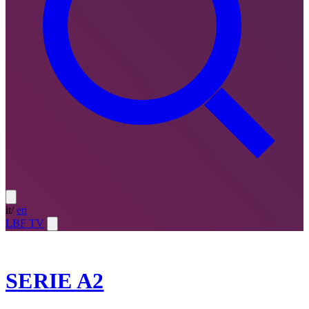
it
/
en
LBF TV
2025-26
SERIE A2