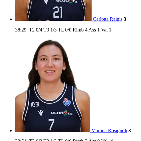
Carlotta Rainis
3
38:29′
T2
0/4
T3
1/3
TL
0/0
Rimb
4
Ass
1
Val
1
Martina Rosignoli
3