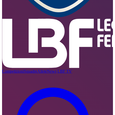
Competizioni
Squadre
Atlete
News
LBF TV