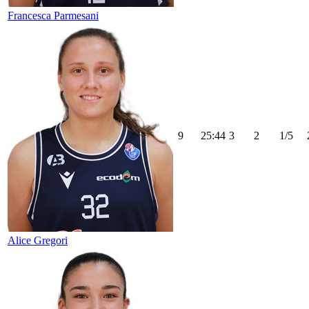
Francesca Parmesani
9
25:44
3
2
1/5
Alice Gregori