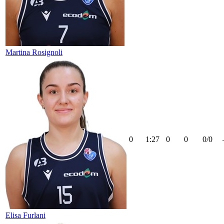
Martina Rosignoli
0
1:27
0
0
0/0
Elisa Furlani