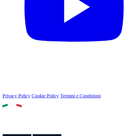
© 2026 Lega Basket Femminile
Lungotevere Flaminio 80, 00196 Roma - P.IVA 05159611002
Privacy Policy
Cookie Policy
Termini e Condizioni