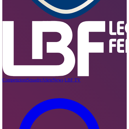
Competizioni
Squadre
Atlete
News
LBF TV