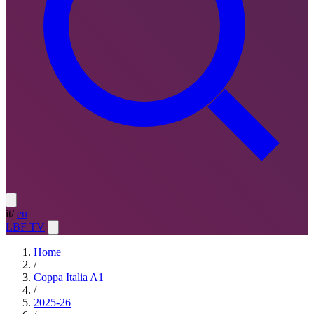
it
/
en
LBF TV
Home
/
Coppa Italia A1
/
2025-26