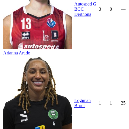
Autosped G
BCC
3
0
—
Derthona
Arianna Arado
Logiman
1
1
25
Broni