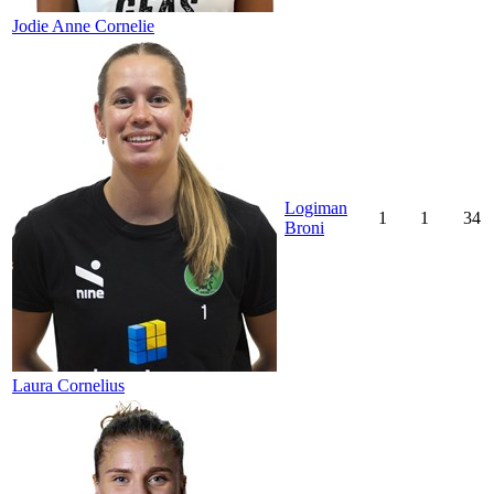
Jodie Anne Cornelie
Logiman
1
1
34
Broni
Laura Cornelius