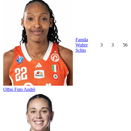
Famila
Wuber
3
3
56
Schio
Olbis Futo Andrè