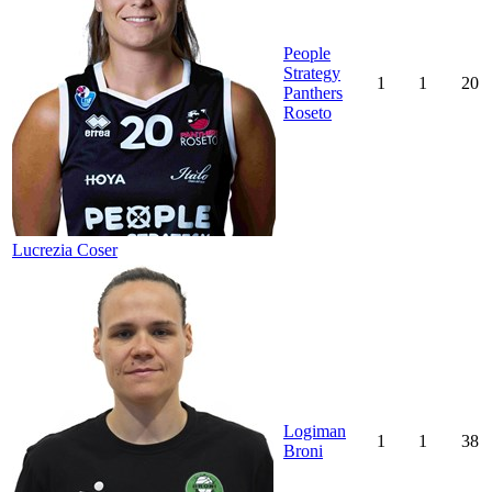
People
Strategy
1
1
20
Panthers
Roseto
Lucrezia Coser
Logiman
1
1
38
Broni