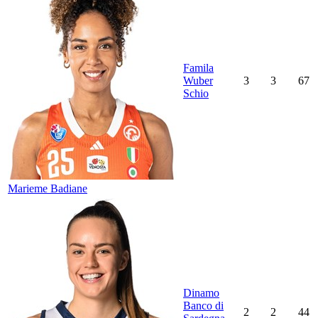
Famila
Wuber
3
3
67
Schio
Marieme Badiane
Dinamo
Banco di
2
2
44