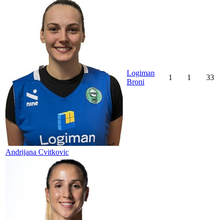
Logiman
1
1
33
Broni
Andrijana Cvitkovic