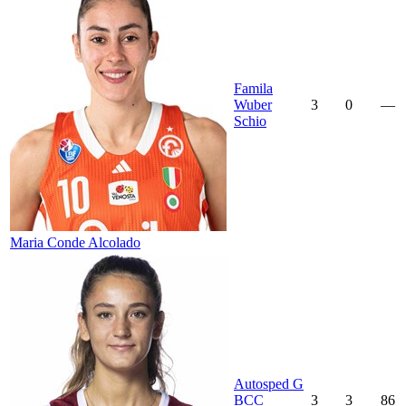
Famila
Wuber
3
0
—
Schio
Maria Conde Alcolado
Autosped G
BCC
3
3
86