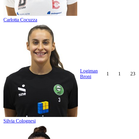
Carlotta Cocuzza
Logiman
1
1
23
Broni
Silvia Colognesi