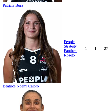
Patricia Bura
People
Strategy
1
1
27
Panthers
Roseto
Beatrice Noemi Caloro