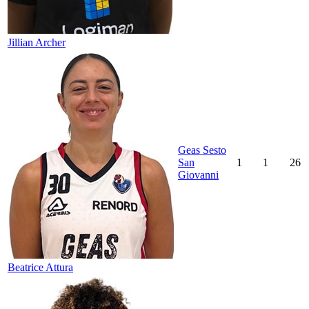
Jillian Archer
Geas Sesto
San
1
1
26
Giovanni
Beatrice Attura