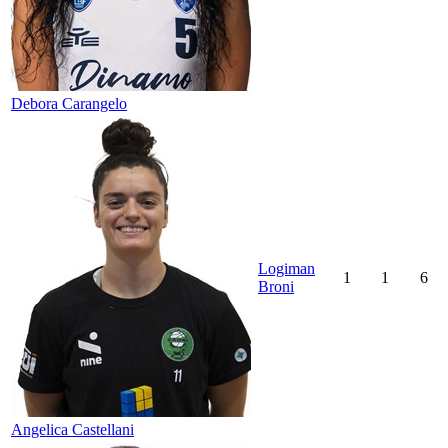
Debora Carangelo
Logiman
1
1
6
Broni
Angelica Castellani