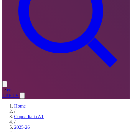
it
/
en
LBF TV
Home
/
Coppa Italia A1
/
2025-26