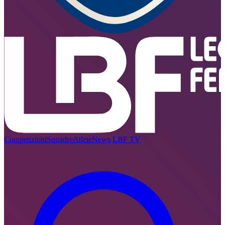
Competizioni
Squadre
Atlete
News
LBF TV