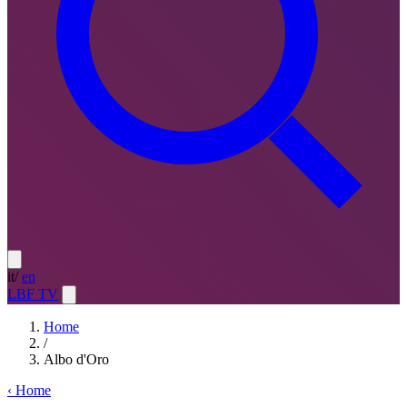
it
/
en
LBF TV
Home
/
Albo d'Oro
‹
Home