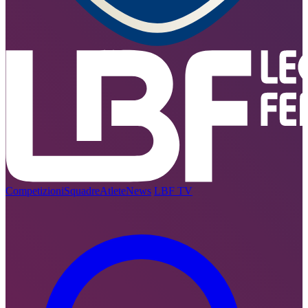
Competizioni
Squadre
Atlete
News
LBF TV