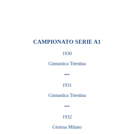
Lega Basket Femminile
ALBO D'ORO
CAMPIONATO SERIE A1
1930
Ginnastica Triestina
•••
1931
Ginnastica
Triestina
•••
1932
Gioiosa Milano