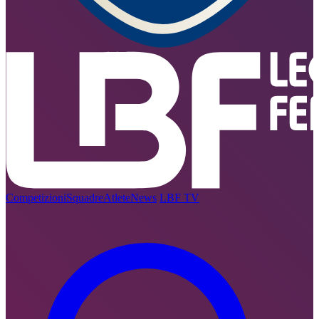
Competizioni
Squadre
Atlete
News
LBF TV