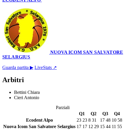
58
–
55
NUOVA ICOM SAN SALVATORE
SELARGIUS
Palazzetto Comunale
18 aprile 2026 · 19:00
Guarda partita ▶
LiveStats ↗
Arbitri
Bettini Chiara
Cieri Antonio
Parziali
Q1
Q2
Q3
Q4
Ecodent Alpo
23
23
8
31
17
48
10
58
Nuova Icom San Salvatore Selargius
17
17
12
29
15
44
11
55