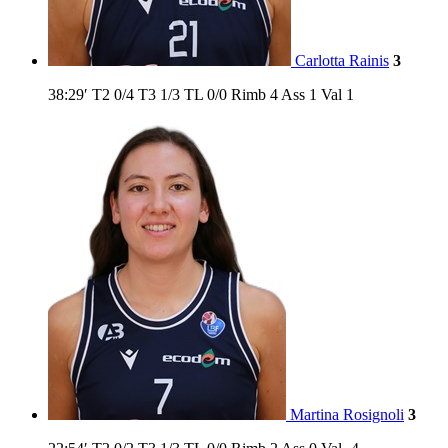
Carlotta Rainis
3
38:29′
T2
0/4
T3
1/3
TL
0/0
Rimb
4
Ass
1
Val
1
Martina Rosignoli
3