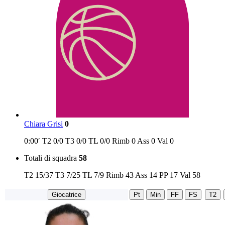
Chiara Grisi
0
0:00′
T2
0/0
T3
0/0
TL
0/0
Rimb
0
Ass
0
Val
0
Totali di squadra
58
T2
15/37
T3
7/25
TL
7/9
Rimb
43
Ass
14
PP
17
Val
58
Giocatrice
Pt
Min
FF
FS
T2