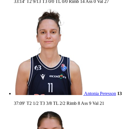
33:14′
T2
9/13
T3
0/0
TL
0/0
Rimb
14
Ass
0
Val
27
Antonia Peresson
13
37:09′
T2
1/2
T3
3/8
TL
2/2
Rimb
8
Ass
9
Val
21