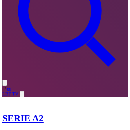
it
/
en
LBF TV
2025-26
SERIE A2