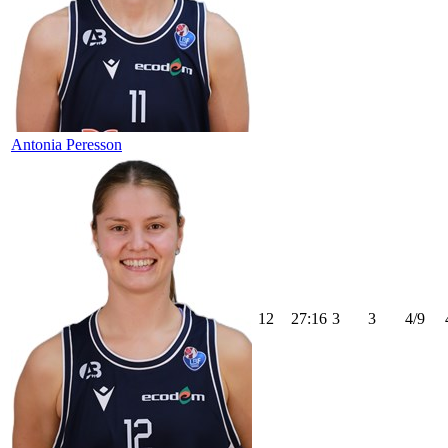
Antonia Peresson
12
27:16
3
3
4/9