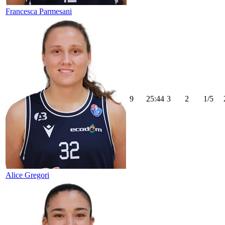
Francesca Parmesani
9
25:44
3
2
1/5
Alice Gregori