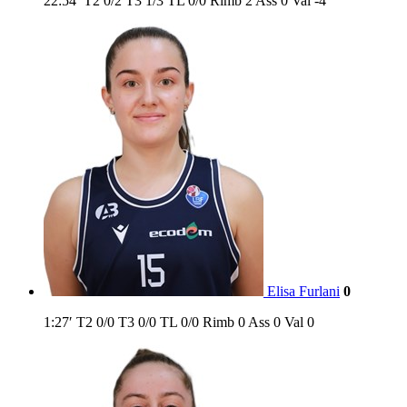
22:54′
T2
0/2
T3
1/3
TL
0/0
Rimb
2
Ass
0
Val
-4
Elisa Furlani
0
1:27′
T2
0/0
T3
0/0
TL
0/0
Rimb
0
Ass
0
Val
0