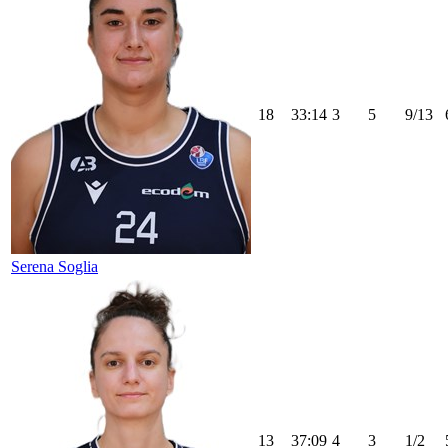
18
33:14
3
5
9/13
Serena Soglia
13
37:09
4
3
1/2