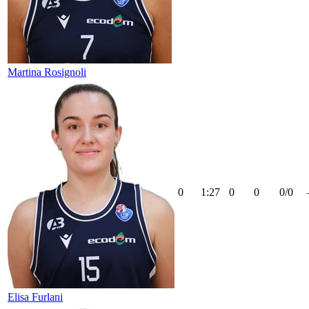
Martina Rosignoli
0
1:27
0
0
0/0
Elisa Furlani