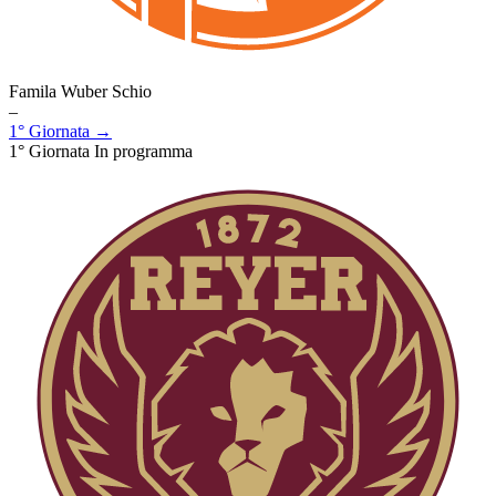
Famila Wuber Schio
–
1° Giornata →
1° Giornata
In programma