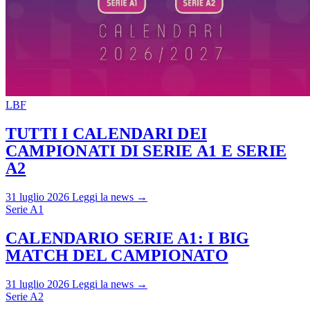
LBF
TUTTI I CALENDARI DEI
CAMPIONATI DI SERIE A1 E SERIE
A2
31 luglio 2026
Leggi la news →
Serie A1
CALENDARIO SERIE A1: I BIG
MATCH DEL CAMPIONATO
31 luglio 2026
Leggi la news →
Serie A2