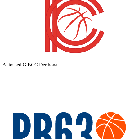
Autosped G BCC Derthona