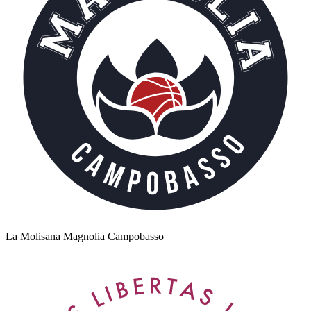
La Molisana Magnolia Campobasso