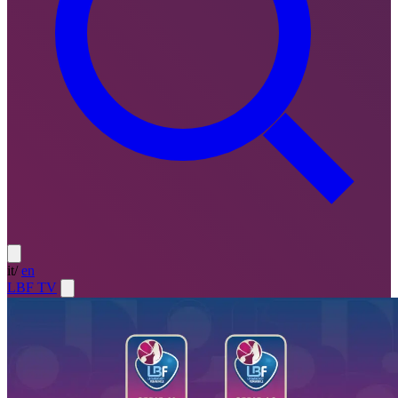
it
/
en
LBF TV