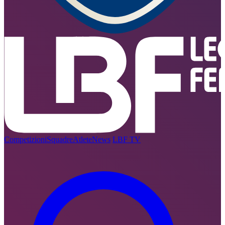
Competizioni
Squadre
Atlete
News
LBF TV