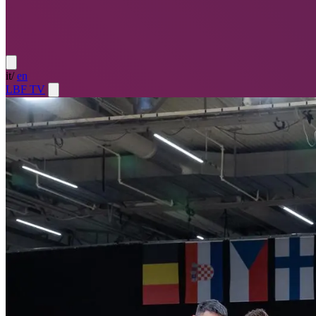
it
/
en
LBF TV