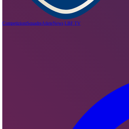
Competizioni
Squadre
Atlete
News
LBF TV