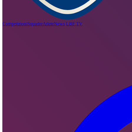
Competizioni
Squadre
Atlete
News
LBF TV