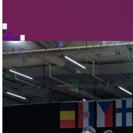
it
/
en
LBF TV