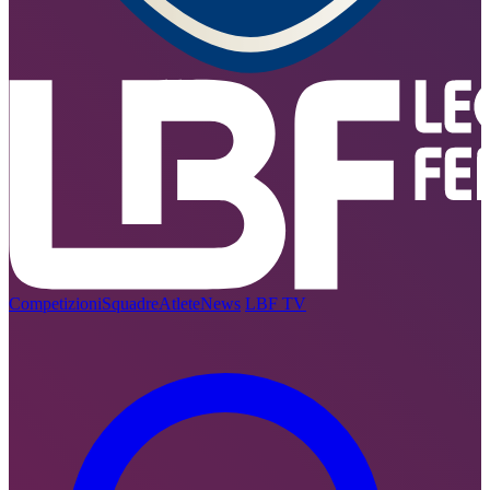
Competizioni
Squadre
Atlete
News
LBF TV