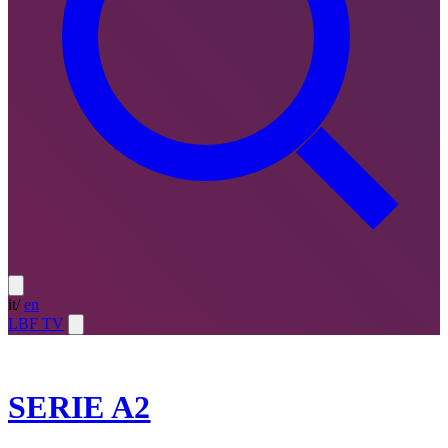
it
/
en
LBF TV
2025-26
SERIE A2