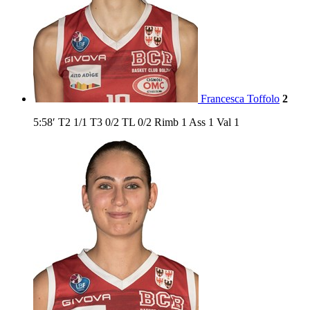
Francesca Toffolo
2
5:58′
T2
1/1
T3
0/2
TL
0/2
Rimb
1
Ass
1
Val
1