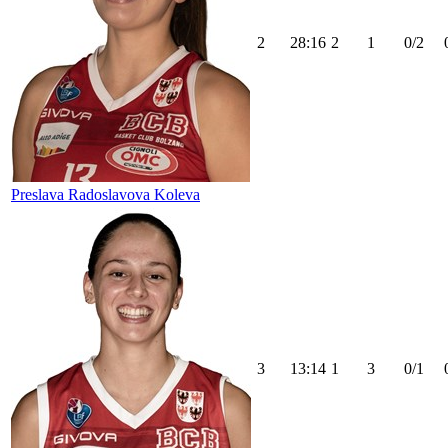
2
28:16
2
1
0/2
Preslava Radoslavova Koleva
3
13:14
1
3
0/1