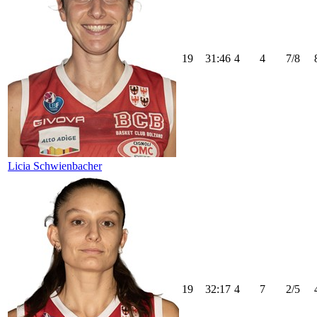
19
31:46
4
4
7/8
Licia Schwienbacher
19
32:17
4
7
2/5