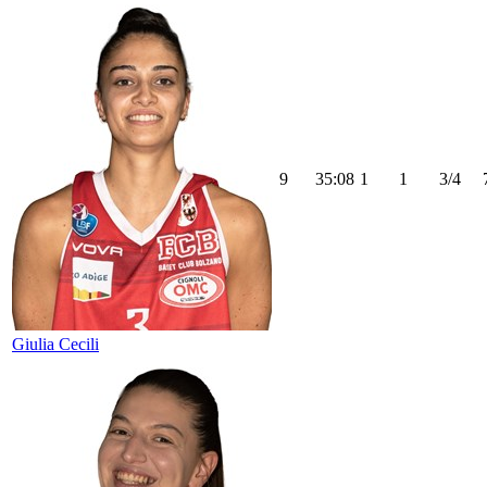
9
35:08
1
1
3/4
Giulia Cecili