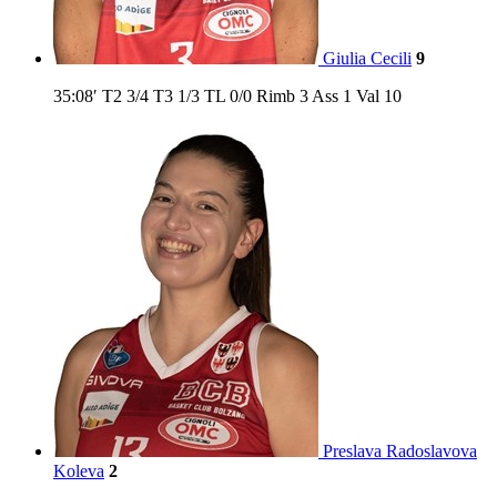
Giulia Cecili
9
35:08′
T2
3/4
T3
1/3
TL
0/0
Rimb
3
Ass
1
Val
10
Preslava Radoslavova
Koleva
2