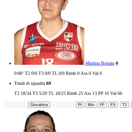
Martina Bonato
0
0:00′
T2
0/0
T3
0/0
TL
0/0
Rimb
0
Ass
0
Val
0
Totali di squadra
69
T2
18/34
T3
5/20
TL
18/25
Rimb
25
Ass
13
PP
16
Val
66
Giocatrice
Pt
Min
FF
FS
T2