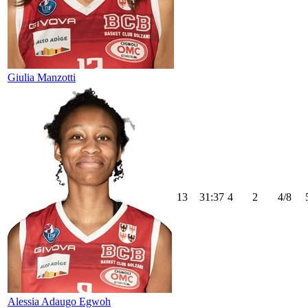
Giulia Manzotti
13
31:37
4
2
4/8
Alessia Adaugo Egwoh