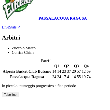
PASSALACQUA RAGUSA
Palamazzali
24 gennaio 2026 · 15:00
LiveStats ↗
Arbitri
Zuccolo Marco
Corrias Chiara
Parziali
Q1
Q2
Q3
Q4
Alperia Basket Club Bolzano
14
14
23
37
20
57
12
69
Passalacqua Ragusa
24
24
17
41
14
55
19
74
In piccolo: punteggio progressivo a fine periodo
Tabellino
ALPERIA BASKET CLUB BOLZANO