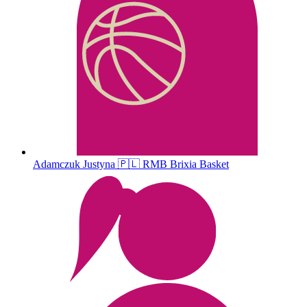
Adamczuk
Justyna
🇵🇱
RMB Brixia Basket