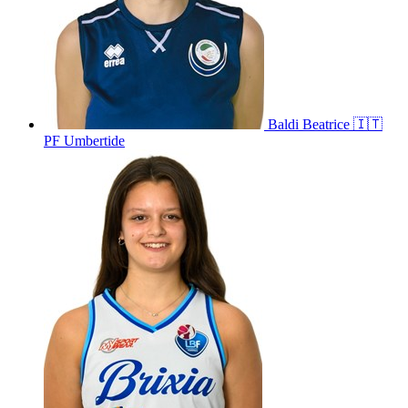
Baldi
Beatrice
🇮🇹
PF Umbertide