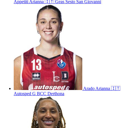
Appetiti
Arianna
🇮🇹
Geas Sesto San Giovanni
Arado
Arianna
🇮🇹
Autosped G BCC Derthona