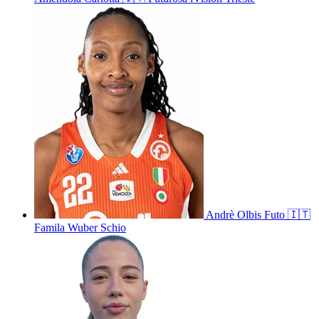
Andrè
Olbis Futo
🇮🇹
Famila Wuber Schio