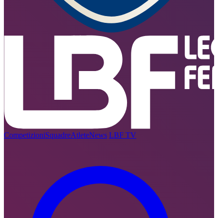
Competizioni
Squadre
Atlete
News
LBF TV