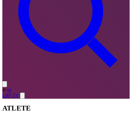
it
/
en
LBF TV
ATLETE
Atlete
LE MIGLIORI — ULTIMO TURNO
→
Atlete
LE
MIGLIORI — CAMPIONATO
→