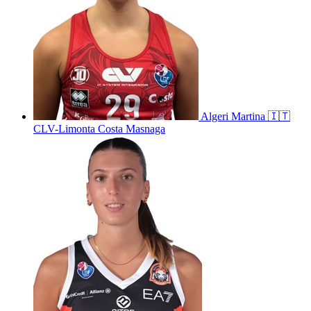
Algeri
Martina
🇮🇹
CLV-Limonta Costa Masnaga