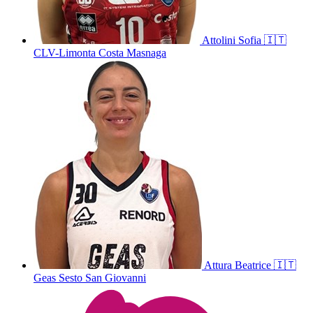
Attolini
Sofia
🇮🇹
CLV-Limonta Costa Masnaga
Attura
Beatrice
🇮🇹
Geas Sesto San Giovanni