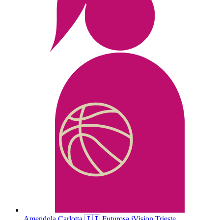
Amendola
Carlotta
🇮🇹
Futurosa iVision Trieste