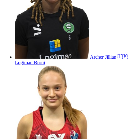
Archer
Jillian
🇱🇧
Logiman Broni