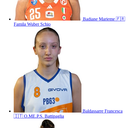
Badiane
Marieme
🇫🇷
Famila Wuber Schio
Baldassarre
Francesca
🇮🇹
O.ME.P.S. Battipaglia