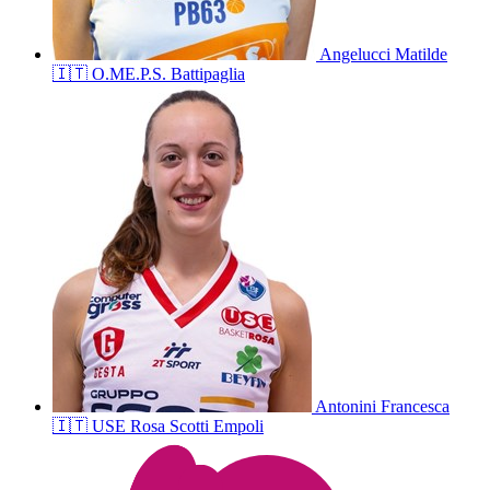
Angelucci
Matilde
🇮🇹
O.ME.P.S. Battipaglia
Antonini
Francesca
🇮🇹
USE Rosa Scotti Empoli