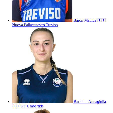
Baron
Matilde
🇮🇹
Nuova Pallacanestro Treviso
Bartolini
Annagiulia
🇮🇹
PF Umbertide