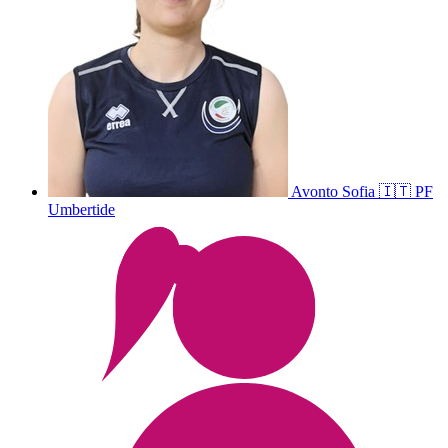
Avonto
Sofia
🇮🇹
PF
Umbertide