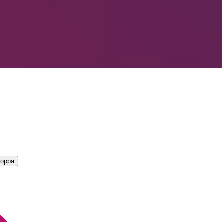
LIORI — CAMPIONATO
→
coppa