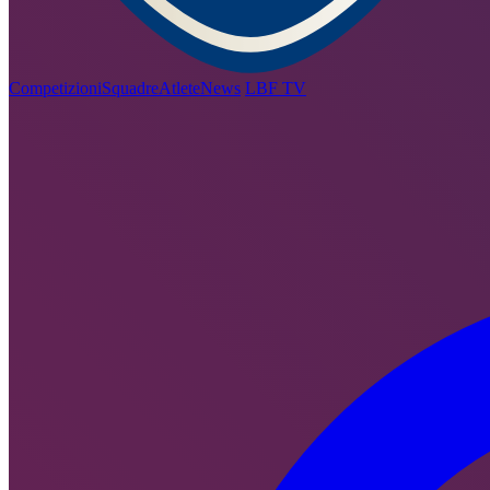
Competizioni
Squadre
Atlete
News
LBF TV