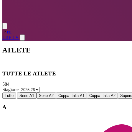
it
/
en
LBF TV
ATLETE
Atlete
LE MIGLIORI — ULTIMO TURNO
→
Atlete
LE MIG
TUTTE LE ATLETE
584
Stagione
Tutte
Serie A1
Serie A2
Coppa Italia A1
Coppa Italia A2
Super
A