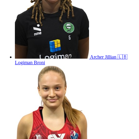
Archer
Jillian
🇱🇧
Logiman Broni