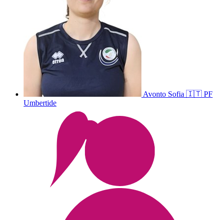
Avonto
Sofia
🇮🇹
PF
Umbertide