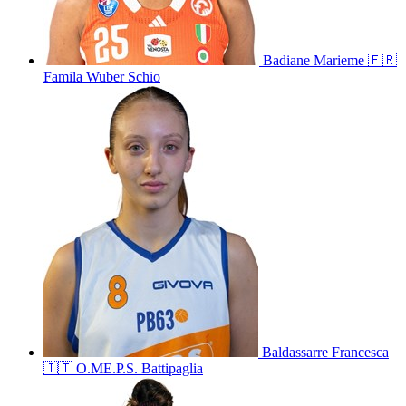
Badiane
Marieme
🇫🇷
Famila Wuber Schio
Baldassarre
Francesca
🇮🇹
O.ME.P.S. Battipaglia