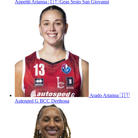
Appetiti
Arianna
🇮🇹
Geas Sesto San Giovanni
Arado
Arianna
🇮🇹
Autosped G BCC Derthona