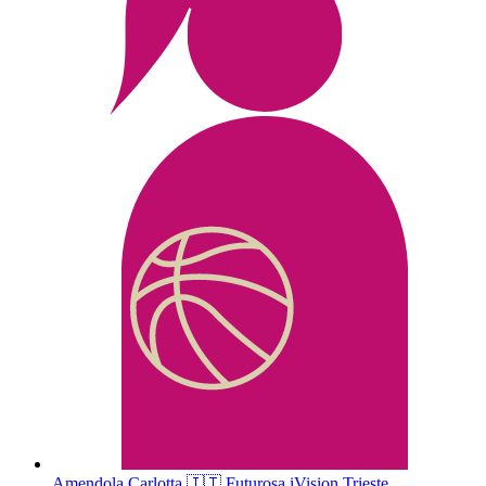
Amendola
Carlotta
🇮🇹
Futurosa iVision Trieste