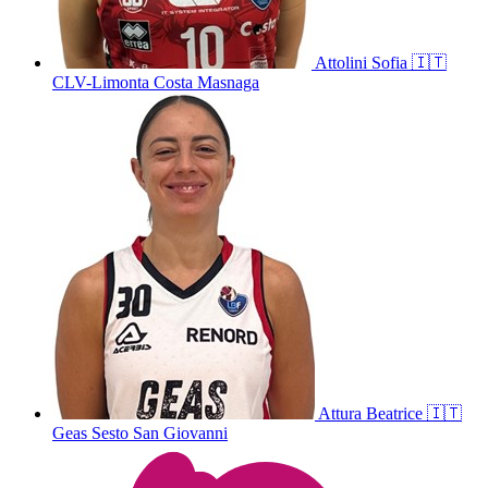
Attolini
Sofia
🇮🇹
CLV-Limonta Costa Masnaga
Attura
Beatrice
🇮🇹
Geas Sesto San Giovanni