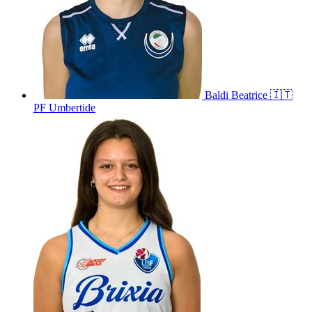
Baldi
Beatrice
🇮🇹
PF Umbertide