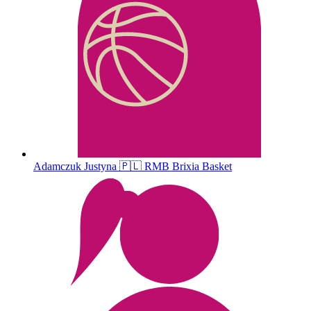
Adamczuk
Justyna
🇵🇱
RMB Brixia Basket