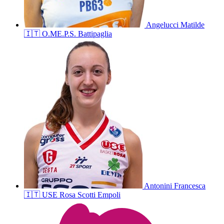
Angelucci
Matilde
🇮🇹
O.ME.P.S. Battipaglia
Antonini
Francesca
🇮🇹
USE Rosa Scotti Empoli