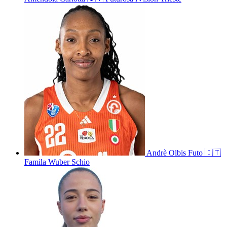
Andrè
Olbis Futo
🇮🇹
Famila Wuber Schio