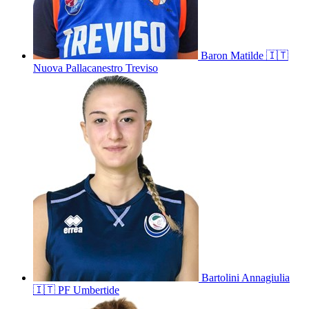
Baron
Matilde
🇮🇹
Nuova Pallacanestro Treviso
Bartolini
Annagiulia
🇮🇹
PF Umbertide