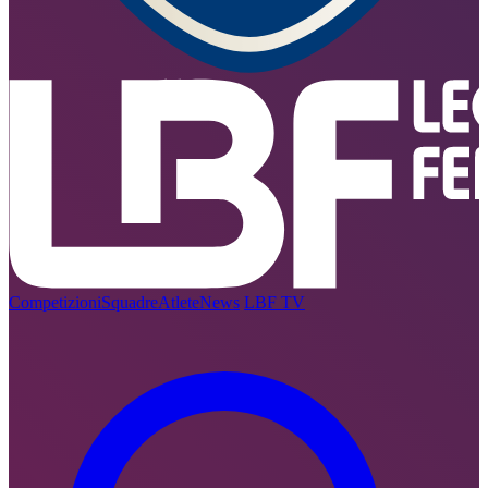
Competizioni
Squadre
Atlete
News
LBF TV