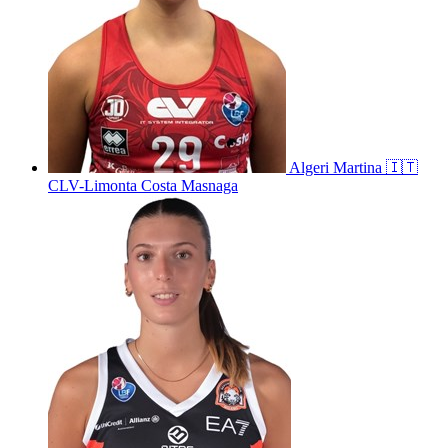
Algeri
Martina
🇮🇹
CLV-Limonta Costa Masnaga