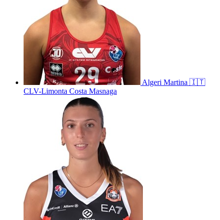
Algeri
Martina
🇮🇹
CLV-Limonta Costa Masnaga