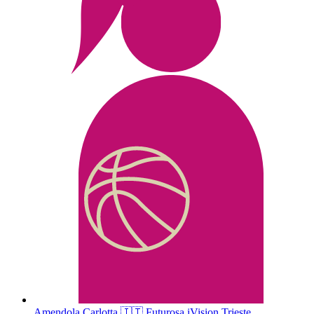
Amendola
Carlotta
🇮🇹
Futurosa iVision Trieste