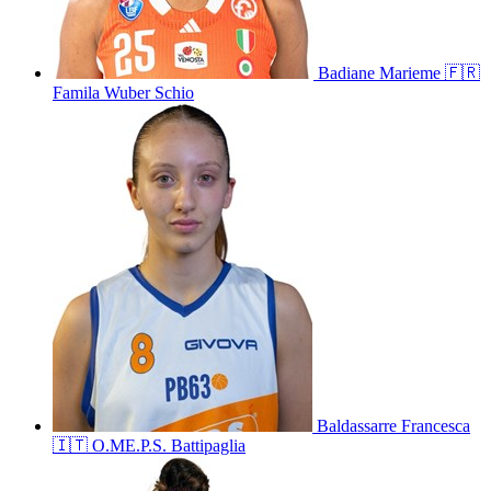
Badiane
Marieme
🇫🇷
Famila Wuber Schio
Baldassarre
Francesca
🇮🇹
O.ME.P.S. Battipaglia