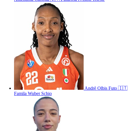
Andrè
Olbis Futo
🇮🇹
Famila Wuber Schio