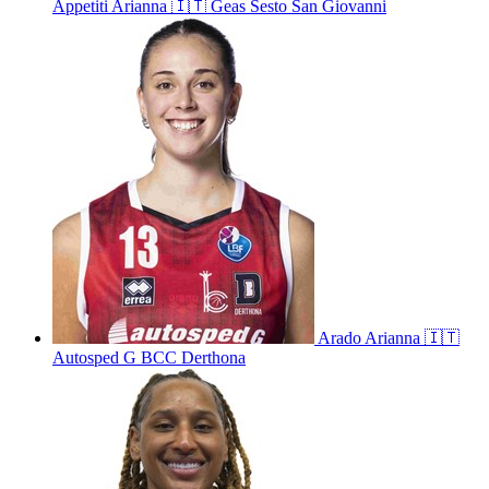
Appetiti
Arianna
🇮🇹
Geas Sesto San Giovanni
Arado
Arianna
🇮🇹
Autosped G BCC Derthona