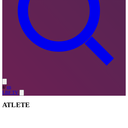
it
/
en
LBF TV
ATLETE
Atlete
LE MIGLIORI — ULTIMO TURNO
→
Atlete
LE
MIGLIORI — CAMPIONATO
→