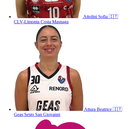
Attolini
Sofia
🇮🇹
CLV-Limonta Costa Masnaga
Attura
Beatrice
🇮🇹
Geas Sesto San Giovanni