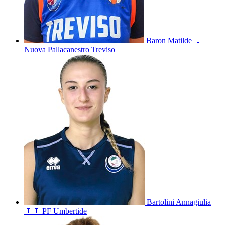
Baron
Matilde
🇮🇹
Nuova Pallacanestro Treviso
Bartolini
Annagiulia
🇮🇹
PF Umbertide