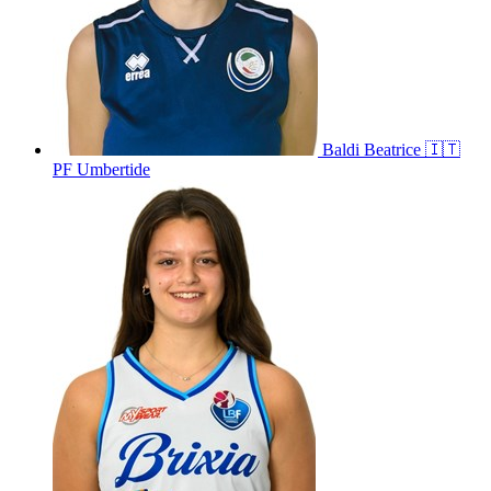
Baldi
Beatrice
🇮🇹
PF Umbertide