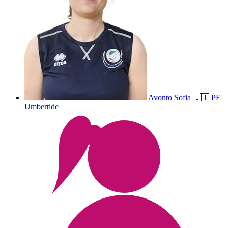
Avonto
Sofia
🇮🇹
PF
Umbertide