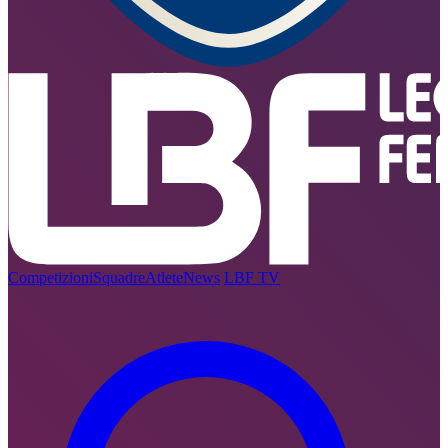
Competizioni
Squadre
Atlete
News
LBF TV