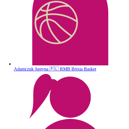
Adamczuk
Justyna
🇵🇱
RMB Brixia Basket