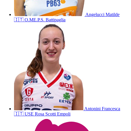
Angelucci
Matilde
🇮🇹
O.ME.P.S. Battipaglia
Antonini
Francesca
🇮🇹
USE Rosa Scotti Empoli