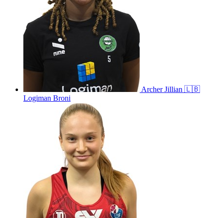
Archer
Jillian
🇱🇧
Logiman Broni