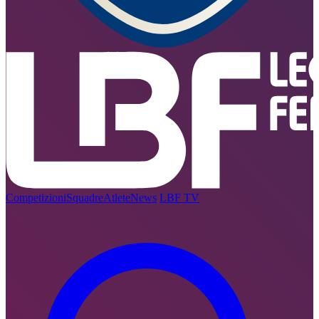
Competizioni
Squadre
Atlete
News
LBF TV