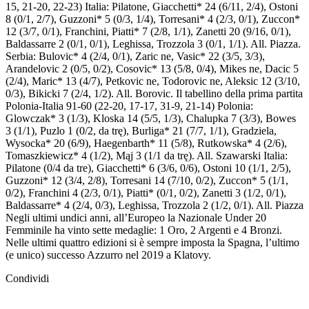
15, 21-20, 22-23) Italia: Pilatone, Giacchetti* 24 (6/11, 2/4), Ostoni
8 (0/1, 2/7), Guzzoni* 5 (0/3, 1/4), Torresani* 4 (2/3, 0/1), Zuccon*
12 (3/7, 0/1), Franchini, Piatti* 7 (2/8, 1/1), Zanetti 20 (9/16, 0/1),
Baldassarre 2 (0/1, 0/1), Leghissa, Trozzola 3 (0/1, 1/1). All. Piazza.
Serbia: Bulovic* 4 (2/4, 0/1), Zaric ne, Vasic* 22 (3/5, 3/3),
Arandelovic 2 (0/5, 0/2), Cosovic* 13 (5/8, 0/4), Mikes ne, Dacic 5
(2/4), Maric* 13 (4/7), Petkovic ne, Todorovic ne, Aleksic 12 (3/10,
0/3), Bikicki 7 (2/4, 1/2). All. Borovic. Il tabellino della prima partita
Polonia-Italia 91-60 (22-20, 17-17, 31-9, 21-14) Polonia:
Glowczak* 3 (1/3), Kloska 14 (5/5, 1/3), Chalupka 7 (3/3), Bowes
3 (1/1), Puzlo 1 (0/2, da trę), Burliga* 21 (7/7, 1/1), Gradziela,
Wysocka* 20 (6/9), Haegenbarth* 11 (5/8), Rutkowska* 4 (2/6),
Tomaszkiewicz* 4 (1/2), Mąj 3 (1/1 da trę). All. Szawarski Italia:
Pilatone (0/4 da tre), Giacchetti* 6 (3/6, 0/6), Ostoni 10 (1/1, 2/5),
Guzzoni* 12 (3/4, 2/8), Torresani 14 (7/10, 0/2), Zuccon* 5 (1/1,
0/2), Franchini 4 (2/3, 0/1), Piatti* (0/1, 0/2), Zanetti 3 (1/2, 0/1),
Baldassarre* 4 (2/4, 0/3), Leghissa, Trozzola 2 (1/2, 0/1). All. Piazza
Negli ultimi undici anni, all’Europeo la Nazionale Under 20
Femminile ha vinto sette medaglie: 1 Oro, 2 Argenti e 4 Bronzi.
Nelle ultimi quattro edizioni si è sempre imposta la Spagna, l’ultimo
(e unico) successo Azzurro nel 2019 a Klatovy.
Condividi