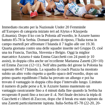
Immediato riscatto per la Nazionale Under 20 Femminile
all’Europeo di categoria iniziato ieri ad Alytus e Klaypeda
(Lituania). Dopo il ko con la Polonia all’esordio, le Azzurre hanno
battuto 85-78 la Serbia. Domani giorno di riposo, l’Italia torna in
campo martedì per affrontare l’Islanda il 7 luglio alle ore 19.30.
Quarta giornata contro una delle squadre inserite nel Gruppo D, cioè
una tra Francia, Turchia, Slovenia e Belgio. Oggi la miglior
marcatrice Azzurra è stata Emma Giacchetti con 24 punti (e 10
assist), in doppia cifra anche un’eccellente Marianna Zanetti (20+10)
ed Emma Zuccon (12+11). Nell’altra partita del girone la Polonia ha
superato 86-67 l’Islanda. La squadra di coach Piazza ha mostrato
subito un altro volto rispetto a quello opaco dell’esordio, dopo un
primo quarto equilibrato l’Italia ha provato un allungo e poi ha
trovato il vantaggio in doppia cifra dopo l’intervallo lungo. Limitato
il numero di palle perse a 8, le Azzurre hanno mantenuto un
vantaggio rassicurante fino a 4 minuti dalla fine quando la Serbia ha
recuperato 8 punti fino a toccare il -4. Nel finale decisiva la tripla di
Giacchetti e i liberi di Zuccon, dopo che il break era stato ispirato da
una Zanetti particolarmente ispirata. Italia-Serbia 85-78 (22-20, 20-