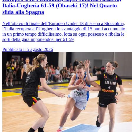
Italia-Ungheria 61-59 (Obaseki 17)! Nel Quarto
sfida alla Spagna
Nell’ottavo di finale dell’Europeo Under 18 di scena a Stoccolma,
l’Italia recupera all’Ungheria lo svantaggio di 15 punti accumulato
in un primo tempo difficilissimo, lotta su ogni possesso e ribalta le
sorti della gara imponendosi per 61-59
Pubblicato il 5 agosto 2026