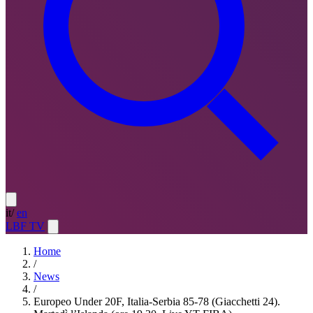
it
/
en
LBF TV
Home
/
News
/
Europeo Under 20F, Italia-Serbia 85-78 (Giacchetti 24).