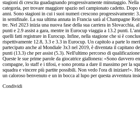
stagioni di crescita guadagnando progressivamente minutaggio. Nella su
categoria, per trovare maggiore spazio nel campionato cadetto. Dopo u
anni. Sono stagioni in cui i suoi numeri crescono progressivamente: 3.6
in semifinale. La sua ultima annata in Francia sarà al Champagne Reims:
tre. Nel 2023 inizia una nuova fase della sua carriera in Slovacchia, al
punti e 2.9 assist a gara, mentre in Eurocup viaggia a 13.2 punti. L'ann
quelli fatti registrare in Eurocup. Infine, nella stagione che si è conc
rispettivamente 12.8, 3.3 e 3.3 in Eurocup. Un capitolo a parte lo merit
partecipato anche al Mondiale 3x3 nel 2019, è diventata il capitano dell
punti (13.3) che per assist (5.3). Nell'ultimo percorso di qualificazio
Queste le sue prime parole da giocatrice giallonera: «Sono davvero entu
compagne, lo staff e i tifosi, e sono pronta a dare il massimo per la 
squadra e vincere più partite possibili. Non vedo l'ora di iniziare!». H
un caloroso benvenuto e un in bocca al lupo per questa avventura ins
Condividi