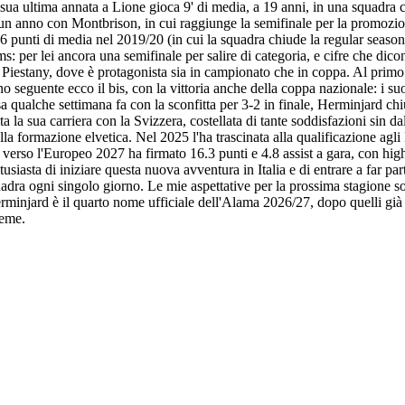
a ultima annata a Lione gioca 9' di media, a 19 anni, in una squadra che
n anno con Montbrison, in cui raggiunge la semifinale per la promozion
 punti di media nel 2019/20 (in cui la squadra chiude la regular season 
 per lei ancora una semifinale per salire di categoria, e cifre che dicono
 Piestany, dove è protagonista sia in campionato che in coppa. Al primo te
o seguente ecco il bis, con la vittoria anche della coppa nazionale: i suo
lusa qualche settimana fa con la sconfitta per 3-2 in finale, Herminjard ch
a la sua carriera con la Svizzera, costellata di tante soddisfazioni sin da
a formazione elvetica. Nel 2025 l'ha trascinata alla qualificazione agli E
ne verso l'Europeo 2027 ha firmato 16.3 punti e 4.8 assist a gara, con hi
siasta di iniziare questa nuova avventura in Italia e di entrare a far p
squadra ogni singolo giorno. Le mie aspettative per la prossima stagione
erminjard è il quarto nome ufficiale dell'Alama 2026/27, dopo quelli già 
ieme.