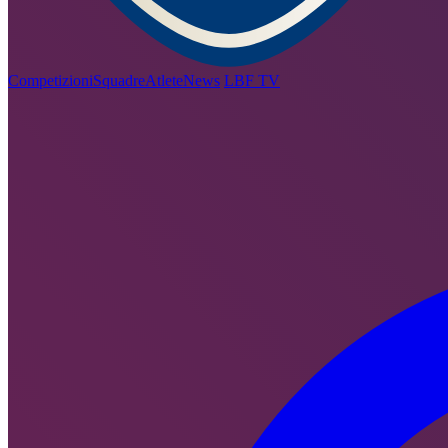
Competizioni
Squadre
Atlete
News
LBF TV