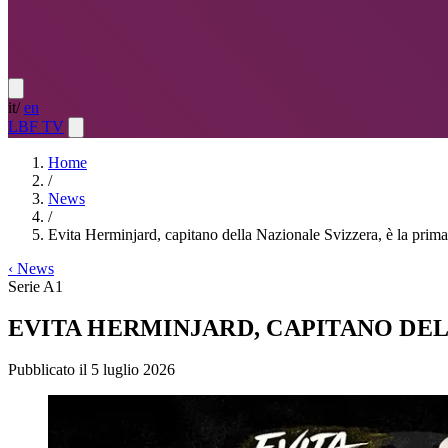
it
/
en
LBF TV
Home
/
News
/
Evita Herminjard, capitano della Nazionale Svizzera, è la prima
‹
News
Serie A1
EVITA HERMINJARD, CAPITANO DEL
Pubblicato il 5 luglio 2026