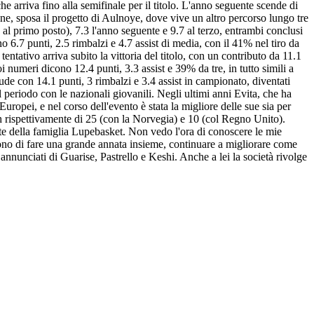
 arriva fino alla semifinale per il titolo. L'anno seguente scende di
e, sposa il progetto di Aulnoye, dove vive un altro percorso lungo tre
al primo posto), 7.3 l'anno seguente e 9.7 al terzo, entrambi conclusi
 6.7 punti, 2.5 rimbalzi e 4.7 assist di media, con il 41% nel tiro da
ntativo arriva subito la vittoria del titolo, con un contributo da 11.1
i numeri dicono 12.4 punti, 3.3 assist e 39% da tre, in tutto simili a
iude con 14.1 punti, 3 rimbalzi e 3.4 assist in campionato, diventati
l periodo con le nazionali giovanili. Negli ultimi anni Evita, che ha
uropei, e nel corso dell'evento è stata la migliore delle sue sia per
gh rispettivamente di 25 (con la Norvegia) e 10 (col Regno Unito).
arte della famiglia Lupebasket. Non vedo l'ora di conoscere le mie
 sono di fare una grande annata insieme, continuare a migliorare come
annunciati di Guarise, Pastrello e Keshi. Anche a lei la società rivolge