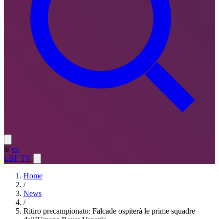
it
/
en
LBF TV
Home
/
News
/
Ritiro precampionato: Falcade ospiterà le prime squadre