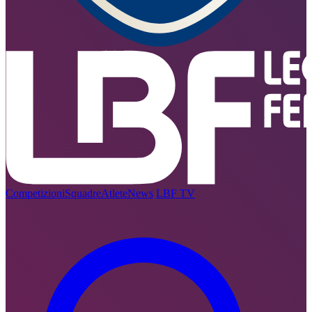
Competizioni
Squadre
Atlete
News
LBF TV