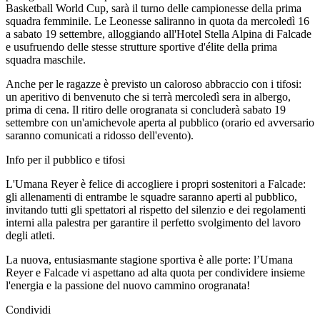
Basketball World Cup, sarà il turno delle campionesse della prima
squadra femminile. Le Leonesse saliranno in quota da mercoledì 16
a sabato 19 settembre, alloggiando all'Hotel Stella Alpina di Falcade
e usufruendo delle stesse strutture sportive d'élite della prima
squadra maschile.
Anche per le ragazze è previsto un caloroso abbraccio con i tifosi:
un aperitivo di benvenuto che si terrà mercoledì sera in albergo,
prima di cena. Il ritiro delle orogranata si concluderà sabato 19
settembre con un'amichevole aperta al pubblico (orario ed avversario
saranno comunicati a ridosso dell'evento).
Info per il pubblico e tifosi
L'Umana Reyer è felice di accogliere i propri sostenitori a Falcade:
gli allenamenti di entrambe le squadre saranno aperti al pubblico,
invitando tutti gli spettatori al rispetto del silenzio e dei regolamenti
interni alla palestra per garantire il perfetto svolgimento del lavoro
degli atleti.
La nuova, entusiasmante stagione sportiva è alle porte: l’Umana
Reyer e Falcade vi aspettano ad alta quota per condividere insieme
l'energia e la passione del nuovo cammino orogranata!
Condividi