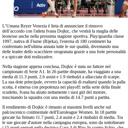
L’Umana Reyer Venezia è lieta di annunciare il rinnovo
dell’accordo con l'atleta Ivana Dojkic, che vestirà la maglia delle
leonesse anche nella prossima stagione sportiva. Play/guardia classe
1997, nativa di Fiume (Rijeka), l'esterna di 180 centimetri ha
confermato nell'ultima annata tutte le sue qualità, diventando una
delle leader dello scacchiere orogranata grazie a una forte personalità
e a spiccate doti realizzative.
Nella stagione appena conclusa, Dojkic è stata un fattore nel
campionato di Serie A1. In 26 partite disputate, ha viaggiato a una
media di 11.3 punti, 2.6 assist e 1.9 rimbalzi a allacciata di scarpe.
La sua dote principale, ovvero la capacità di esaltarsi quando la palla
scotta, è emersa con prepotenza nei playoff: nella serie della finale
scudetto, Ivana ha alzato nettamente i suoi giri del motore,
trascinando la squadra con una media di 14.7 punti a partita.
Il rendimento di Dojkic è rimasto ai massimi livelli anche sul
palcoscenico continentale dell'Euroleague Women. In 18 partite
giocate ha firmato 11.7 punti, 2.4 assist e 2.4 rimbalzi di media. Tra
le sue giocate d'autore nella campagna europea, sono da sottolineare
i 15 punti segnati nella decisiva Gara 3 di Play-In contro Schio, che