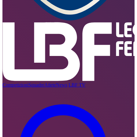
Competizioni
Squadre
Atlete
News
LBF TV