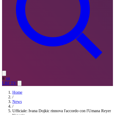
it
/
en
LBF TV
Home
/
News
/
Ufficiale: Ivana Dojkic rinnova l'accordo con l'Umana Reyer