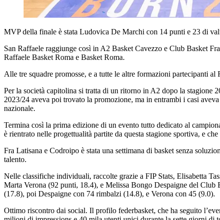
MVP della finale è stata Ludovica De Marchi con 14 punti e 23 di val
San Raffaele raggiunge così in A2 Basket Cavezzo e Club Basket Frascat
Raffaele Basket Roma e Basket Roma.
Alle tre squadre promosse, e a tutte le altre formazioni partecipanti a
Per la società capitolina si tratta di un ritorno in A2 dopo la stagion
2023/24 aveva poi trovato la promozione, ma in entrambi i casi aveva 
nazionale.
Termina così la prima edizione di un evento tutto dedicato al campionat
è rientrato nelle progettualità partite da questa stagione sportiva, e ch
Fra Latisana e Codroipo è stata una settimana di basket senza soluzione 
talento.
Nelle classifiche individuali, raccolte grazie a FIP Stats, Elisabetta T
Marta Verona (92 punti, 18.4), e Melissa Bongo Despaigne del Club Bas
(17.8), poi Despaigne con 74 rimbalzi (14.8), e Verona con 45 (9.0).
Ottimo riscontro dai social. Il profilo federbasket, che ha seguito l’eve
milioni di impressions e 40 mila utenti unici durante la sette giorni di 