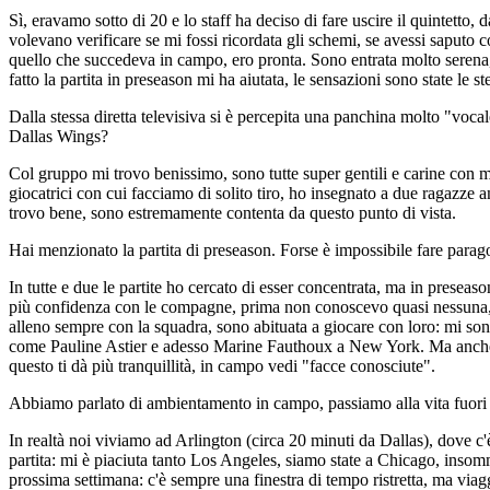
Sì, eravamo sotto di 20 e lo staff ha deciso di fare uscire il quintetto,
volevano verificare se mi fossi ricordata gli schemi, se avessi saputo 
quello che succedeva in campo, ero pronta. Sono entrata molto serena, 
fatto la partita in preseason mi ha aiutata, le sensazioni sono state le
Dalla stessa diretta televisiva si è percepita una panchina molto "voca
Dallas Wings?
Col gruppo mi trovo benissimo, sono tutte super gentili e carine con m
giocatrici con cui facciamo di solito tiro, ho insegnato a due ragazze 
trovo bene, sono estremamente contenta da questo punto di vista.
Hai menzionato la partita di preseason. Forse è impossibile fare para
In tutte e due le partite ho cercato di esser concentrata, ma in prese
più confidenza con le compagne, prima non conoscevo quasi nessuna, or
alleno sempre con la squadra, sono abituata a giocare con loro: mi so
come Pauline Astier e adesso Marine Fauthoux a New York. Ma anche A
questo ti dà più tranquillità, in campo vedi "facce conosciute".
Abbiamo parlato di ambientamento in campo, passiamo alla vita fuor
In realtà noi viviamo ad Arlington (circa 20 minuti da Dallas), dove c'
partita: mi è piaciuta tanto Los Angeles, siamo state a Chicago, inso
prossima settimana: c'è sempre una finestra di tempo ristretta, ma via