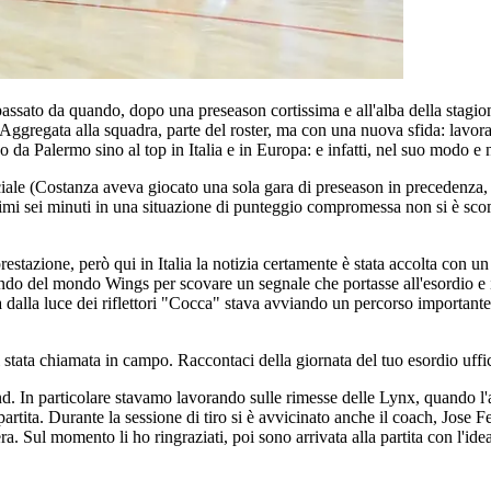
 passato da quando, dopo una preseason cortissima e all'alba della st
regata alla squadra, parte del roster, ma con una nuova sfida: lavorare
 da Palermo sino al top in Italia e in Europa: e infatti, nel suo modo e
ale (Costanza aveva giocato una sola gara di preseason in precedenza, a
imi sei minuti in una situazione di punteggio compromessa non si è sc
prestazione, però qui in Italia la notizia certamente è stata accolta con u
ndo del mondo Wings per scovare un segnale che portasse all'esordio e in
 dalla luce dei riflettori "Cocca" stava avviando un percorso importante 
 stata chiamata in campo. Raccontaci della giornata del tuo esordio uf
 In particolare stavamo lavorando sulle rimesse delle Lynx, quando l'ass
partita. Durante la sessione di tiro si è avvicinato anche il coach, Jos
a. Sul momento li ho ringraziati, poi sono arrivata alla partita con l'id