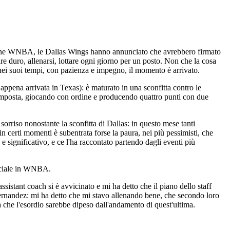
agione WNBA, le Dallas Wings hanno annunciato che avrebbero firmato
 duro, allenarsi, lottare ogni giorno per un posto. Non che la cosa
 nei suoi tempi, con pazienza e impegno, il momento è arrivato.
ppena arrivata in Texas): è maturato in una sconfitta contro le
omposta, giocando con ordine e producendo quattro punti con due
n sorriso nonostante la sconfitta di Dallas: in questo mese tanti
 certi momenti è subentrata forse la paura, nei più pessimisti, che
e significativo, e ce l'ha raccontato partendo dagli eventi più
ficiale in WNBA.
istant coach si è avvicinato e mi ha detto che il piano dello staff
e Fernandez: mi ha detto che mi stavo allenando bene, che secondo loro
ea che l'esordio sarebbe dipeso dall'andamento di quest'ultima.