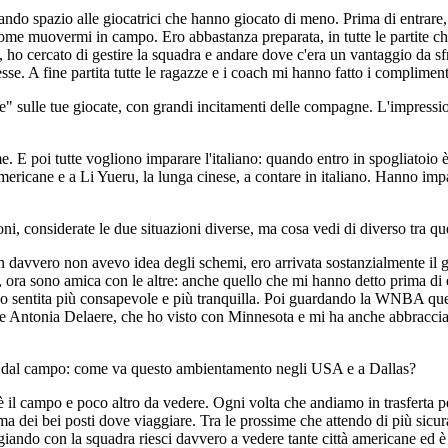
 dando spazio alle giocatrici che hanno giocato di meno. Prima di entrare,
come muovermi in campo. Ero abbastanza preparata, in tutte le partite che
ho cercato di gestire la squadra e andare dove c'era un vantaggio da sf
 stesse. A fine partita tutte le ragazze e i coach mi hanno fatto i complim
le" sulle tue giocate, con grandi incitamenti delle compagne. L'impressio
e. E poi tutte vogliono imparare l'italiano: quando entro in spogliatoio
americane e a Li Yueru, la lunga cinese, a contare in italiano. Hanno imp
goni, considerate le due situazioni diverse, ma cosa vedi di diverso tr
ason davvero non avevo idea degli schemi, ero arrivata sostanzialmente i
a sono amica con le altre: anche quello che mi hanno detto prima di ent
no sentita più consapevole e più tranquilla. Poi guardando la WNBA ques
ntonia Delaere, che ho visto con Minnesota e mi ha anche abbracciato
i dal campo: come va questo ambientamento negli USA e a Dallas?
è il campo e poco altro da vedere. Ogni volta che andiamo in trasferta per
mma dei bei posti dove viaggiare. Tra le prossime che attendo di più si
ggiando con la squadra riesci davvero a vedere tante città americane ed è