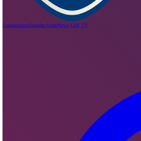
Competizioni
Squadre
Atlete
News
LBF TV