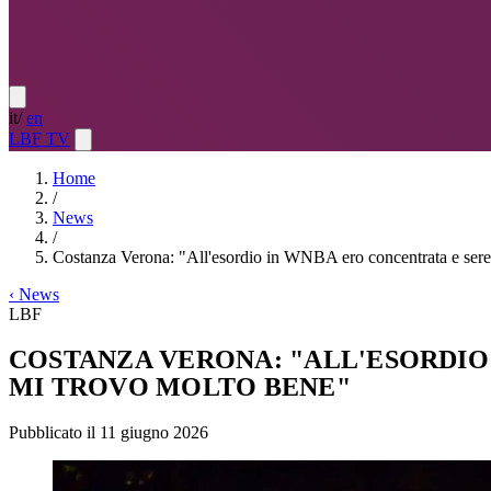
it
/
en
LBF TV
Home
/
News
/
Costanza Verona: "All'esordio in WNBA ero concentrata e seren
‹
News
LBF
COSTANZA VERONA: "ALL'ESORDIO 
MI TROVO MOLTO BENE"
Pubblicato il 11 giugno 2026