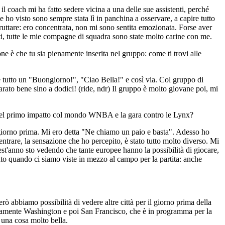
 il coach mi ha fatto sedere vicina a una delle sue assistenti, perché
 ho visto sono sempre stata lì in panchina a osservare, a capire tutto
ruttare: ero concentrata, non mi sono sentita emozionata. Forse aver
enti, tutte le mie compagne di squadra sono state molto carine con me.
ne è che tu sia pienamente inserita nel gruppo: come ti trovi alle
 è tutto un "Buongiorno!", "Ciao Bella!" e così via. Col gruppo di
arato bene sino a dodici! (ride, ndr) Il gruppo è molto giovane poi, mi
a quel primo impatto col mondo WNBA e la gara contro le Lynx?
l giorno prima. Mi ero detta "Ne chiamo un paio e basta". Adesso ho
rare, la sensazione che ho percepito, è stato tutto molto diverso. Mi
t'anno sto vedendo che tante europee hanno la possibilità di giocare,
 quando ci siamo viste in mezzo al campo per la partita: anche
ò abbiamo possibilità di vedere altre città per il giorno prima della
curamente Washington e poi San Francisco, che è in programma per la
 una cosa molto bella.