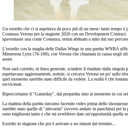
Un esordio che ci si aspettava da poco più di un mese: tanto tempo è
Costanza Verona per la stagione 2026 con un Development Contract. Agg
spaventasse una come Costanza, ormai abituata a tutto dal suo percorso
L'esordio con la maglia delle Dallas Wings in una partita WNBA uffici
Minnesota Lynx (76-100), con Verona che chiamata in causa negli ult
assist.
Non sarà corretto, in linea generale, scindere il risultato dalla singola 
aspettavano aggiornamenti, notizie, si cercava Verona un po' sullo sfo
quel momento sarebbe stato difficile da vedere. La realtà è che lontana
ravvicinati.
Ripercorriamo il "Gameday", dal prepartita sino al momento in cui sei
La mattina della partita stavamo facendo video prima dello shootaround.
sarebbe stato quello di "attivarmi" (ovvero andare in panchina) per la 
sono migliorata tanto e che mi avrebbero dato un'opportunità quella ser
Esordio in stagione che poi è arrivato a sei minuti dal termine...