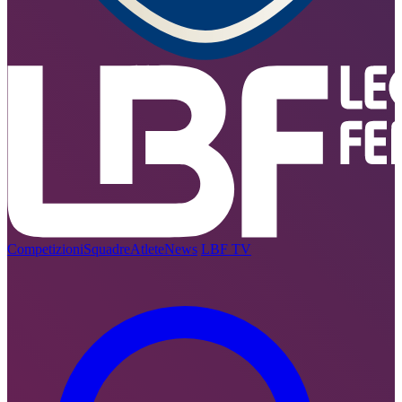
Competizioni
Squadre
Atlete
News
LBF TV