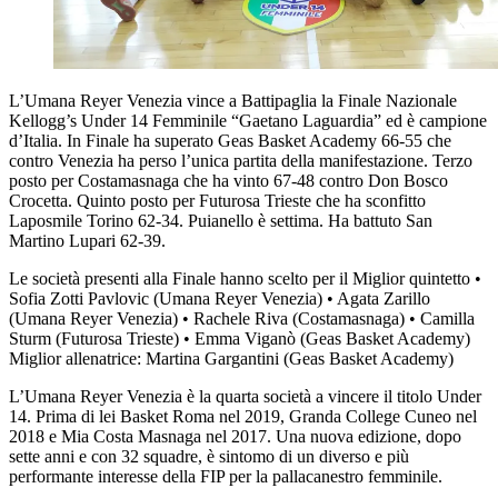
L’Umana Reyer Venezia vince a Battipaglia la Finale Nazionale
Kellogg’s Under 14 Femminile “Gaetano Laguardia” ed è campione
d’Italia. In Finale ha superato Geas Basket Academy 66-55 che
contro Venezia ha perso l’unica partita della manifestazione. Terzo
posto per Costamasnaga che ha vinto 67-48 contro Don Bosco
Crocetta. Quinto posto per Futurosa Trieste che ha sconfitto
Laposmile Torino 62-34. Puianello è settima. Ha battuto San
Martino Lupari 62-39.
Le società presenti alla Finale hanno scelto per il Miglior quintetto •⁠
⁠Sofia Zotti Pavlovic (Umana Reyer Venezia) •⁠ ⁠⁠Agata Zarillo
(Umana Reyer Venezia) •⁠ ⁠⁠Rachele Riva (Costamasnaga) •⁠ ⁠⁠Camilla
Sturm (Futurosa Trieste) •⁠ ⁠⁠Emma Viganò (Geas Basket Academy)
Miglior allenatrice: Martina Gargantini (Geas Basket Academy)
L’Umana Reyer Venezia è la quarta società a vincere il titolo Under
14. Prima di lei Basket Roma nel 2019, Granda College Cuneo nel
2018 e Mia Costa Masnaga nel 2017. Una nuova edizione, dopo
sette anni e con 32 squadre, è sintomo di un diverso e più
performante interesse della FIP per la pallacanestro femminile.