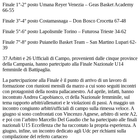
Finale 1°-2° posto Umana Reyer Venezia – Geas Basket Academy
66-55
Finale 3°-4° posto Costamasnaga – Don Bosco Crocetta 67-48
Finale 5°-6° posto Lapolismile Torino – Futurosa Trieste 34-62
Finale 7°-8° posto Puianello Basket Team – San Martino Lupari 62-
39
37 Arbitri e 26 Ufficiali di Campo, provenienti dalle cinque province
della Campania, hanno partecipato alla Finale Nazionale U14
femminile di Battipaglia.
La partecipazione alla Finale è il punto di arrivo di un lavoro di
formazione con riunioni mensili da marzo a cui sono seguiti incontri
con protagonisti della nostra pallacanestro. Ad aprile, infatti, hanno
incontrato Andrea Capobianco, ct della Nazionale femminile, sul
tema rapporto arbitri/allenatori e le violazioni di passi. A maggio un
incontro congiunto arbitri/ufficiali di campo sulla rimessa veloce. A
giugno si sono confrontati con Vincenzo Agnese, arbitro di serie A2,
e poi con l’arbitro Marcello Del Gaudio che ha partecipato alle finali
nazionali U15 Eccellenza che ha raccontato la propria esperienza. A
giugno, infine, un incontro dedicato agli Udc per richiami sulla
compilazione del referto cartaceo