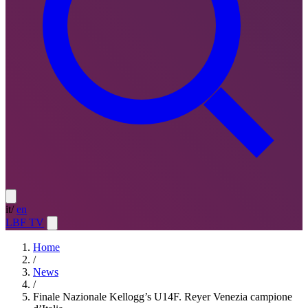
it
/
en
LBF TV
Home
/
News
/
Finale Nazionale Kellogg’s U14F. Reyer Venezia campione