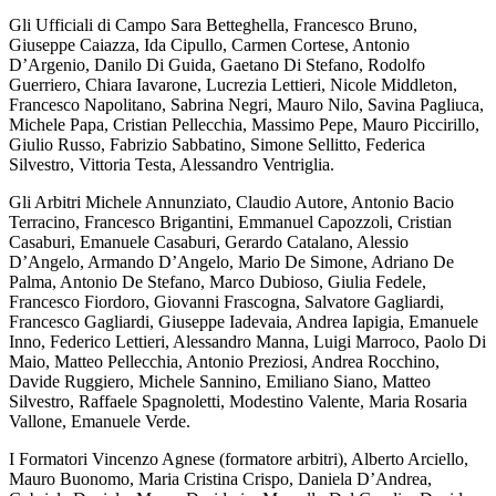
Gli Ufficiali di Campo Sara Betteghella, Francesco Bruno,
Giuseppe Caiazza, Ida Cipullo, Carmen Cortese, Antonio
D’Argenio, Danilo Di Guida, Gaetano Di Stefano, Rodolfo
Guerriero, Chiara Iavarone, Lucrezia Lettieri, Nicole Middleton,
Francesco Napolitano, Sabrina Negri, Mauro Nilo, Savina Pagliuca,
Michele Papa, Cristian Pellecchia, Massimo Pepe, Mauro Piccirillo,
Giulio Russo, Fabrizio Sabbatino, Simone Sellitto, Federica
Silvestro, Vittoria Testa, Alessandro Ventriglia.
Gli Arbitri Michele Annunziato, Claudio Autore, Antonio Bacio
Terracino, Francesco Brigantini, Emmanuel Capozzoli, Cristian
Casaburi, Emanuele Casaburi, Gerardo Catalano, Alessio
D’Angelo, Armando D’Angelo, Mario De Simone, Adriano De
Palma, Antonio De Stefano, Marco Dubioso, Giulia Fedele,
Francesco Fiordoro, Giovanni Frascogna, Salvatore Gagliardi,
Francesco Gagliardi, Giuseppe Iadevaia, Andrea Iapigia, Emanuele
Inno, Federico Lettieri, Alessandro Manna, Luigi Marroco, Paolo Di
Maio, Matteo Pellecchia, Antonio Preziosi, Andrea Rocchino,
Davide Ruggiero, Michele Sannino, Emiliano Siano, Matteo
Silvestro, Raffaele Spagnoletti, Modestino Valente, Maria Rosaria
Vallone, Emanuele Verde.
I Formatori Vincenzo Agnese (formatore arbitri), Alberto Arciello,
Mauro Buonomo, Maria Cristina Crispo, Daniela D’Andrea,