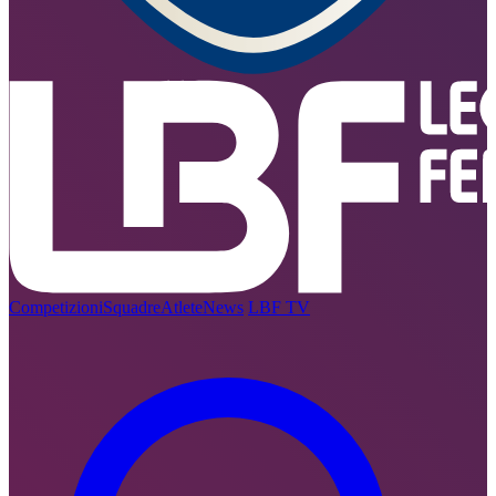
Competizioni
Squadre
Atlete
News
LBF TV