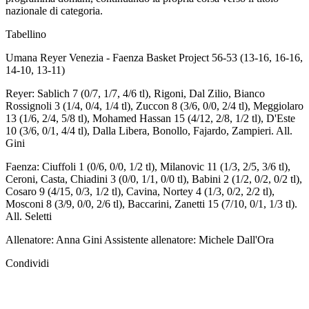
nazionale di categoria.
Tabellino
Umana Reyer Venezia - Faenza Basket Project 56-53 (13-16, 16-16,
14-10, 13-11)
Reyer: Sablich 7 (0/7, 1/7, 4/6 tl), Rigoni, Dal Zilio, Bianco
Rossignoli 3 (1/4, 0/4, 1/4 tl), Zuccon 8 (3/6, 0/0, 2/4 tl), Meggiolaro
13 (1/6, 2/4, 5/8 tl), Mohamed Hassan 15 (4/12, 2/8, 1/2 tl), D'Este
10 (3/6, 0/1, 4/4 tl), Dalla Libera, Bonollo, Fajardo, Zampieri. All.
Gini
Faenza: Ciuffoli 1 (0/6, 0/0, 1/2 tl), Milanovic 11 (1/3, 2/5, 3/6 tl),
Ceroni, Casta, Chiadini 3 (0/0, 1/1, 0/0 tl), Babini 2 (1/2, 0/2, 0/2 tl),
Cosaro 9 (4/15, 0/3, 1/2 tl), Cavina, Nortey 4 (1/3, 0/2, 2/2 tl),
Mosconi 8 (3/9, 0/0, 2/6 tl), Baccarini, Zanetti 15 (7/10, 0/1, 1/3 tl).
All. Seletti
Allenatore: Anna Gini Assistente allenatore: Michele Dall'Ora
Condividi