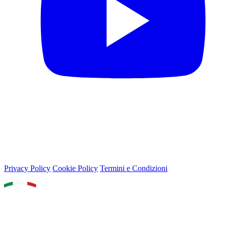
© 2026 Lega Basket Femminile
Lungotevere Flaminio 80, 00196 Roma - P.IVA 05159611002
Privacy Policy
Cookie Policy
Termini e Condizioni