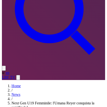
it
/
en
LBF TV
Home
/
News
/
Next Gen U19 Femminile: l'Umana Reyer conquista la