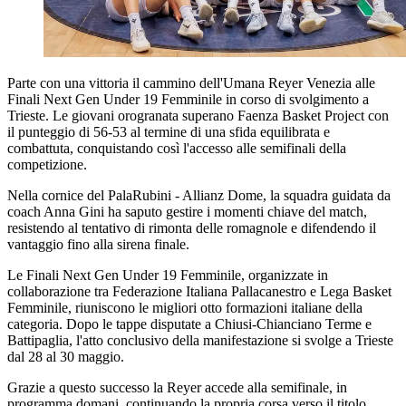
Parte con una vittoria il cammino dell'Umana Reyer Venezia alle
Finali Next Gen Under 19 Femminile in corso di svolgimento a
Trieste. Le giovani orogranata superano Faenza Basket Project con
il punteggio di 56-53 al termine di una sfida equilibrata e
combattuta, conquistando così l'accesso alle semifinali della
competizione.
Nella cornice del PalaRubini - Allianz Dome, la squadra guidata da
coach Anna Gini ha saputo gestire i momenti chiave del match,
resistendo al tentativo di rimonta delle romagnole e difendendo il
vantaggio fino alla sirena finale.
Le Finali Next Gen Under 19 Femminile, organizzate in
collaborazione tra Federazione Italiana Pallacanestro e Lega Basket
Femminile, riuniscono le migliori otto formazioni italiane della
categoria. Dopo le tappe disputate a Chiusi-Chianciano Terme e
Battipaglia, l'atto conclusivo della manifestazione si svolge a Trieste
dal 28 al 30 maggio.
Grazie a questo successo la Reyer accede alla semifinale, in
programma domani, continuando la propria corsa verso il titolo