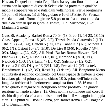
Hassan. Da quel momento l’equilibrio ha regnato fino all’ultima
sirena con la squadra di coach Seletti che ha provato in qualche
modo a scappare via ed è stata ogni volta ripresa. Per le orogranata
15 punti di Hassan, 13 di Meggiolaro e 10 di D’Este. Per Faenza,
che da domani affronta il girone 5-8 posto ma ha ancora tanto da
dire e da dare in questi giorni a Trieste, 11 di Milanovic, 15 di
Marianna Zanetti.
Geas Bk Academy-Basket Roma 70-54 (18-5, 20-11, 14-23, 18-15)
Geas: Appetiti, Poma 16 (4/8, 2/2), Trezzi, Penda Ciaravolo 2 (1/1),
Tibaldi 7 (2/4, 1/4), Bettoni 5 (1/4, 1/4), Cannelli 2 (1/1), Minora 3
(0/2, 1/1), Ostoni 16 (3/5, 3/10), De Lise 8 (3/6), Rovello 7 (3/4,
0/2), Magni 4 (2/4, 0/2). All. Pirola Basket Roma: Bizzarri, Del
Piano 4 (1/5, 0/2), Russo 2 (1/2, 0/1), Nardone 6 (3/10, 0/1),
Nicolodi 5 (1/3, 1/2), Lami 4 (1/5, 0/2), Salerno 2 (1/2, 0/2),
Recchia 2 (1/2), Diagne 13 (3/11, 1/8), Pescatori 2 (0/1 da tre),
Brandimarte 11 (1/2, 3/7), Rossi 3 (1/3 da tre). All. Bongiorno Meno
equilibrato il secondo confronto, col Geas capace di mettere le cose
in chiaro già nel primo quarto, chiuso 18-5: prima dell’intervallo
lungo la forbice si è ulteriormente ampliata fino al 38-16 ma nel
terzo quarto le ragazze di Bongiorno hanno prodotto una grande
reazione tornando anche a -13. Geas non ha comunque mai corso il
rischio di perderla e ha amministrato nel finale il vantaggio in doppia
cifra: 16 i punti di Ostoni e Poma, per Basket Roma 13 di Diagne e
11 di Brandimarte.