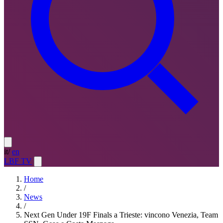
it
/
en
LBF TV
Home
/
News
/
Next Gen Under 19F Finals a Trieste: vincono Venezia, Team