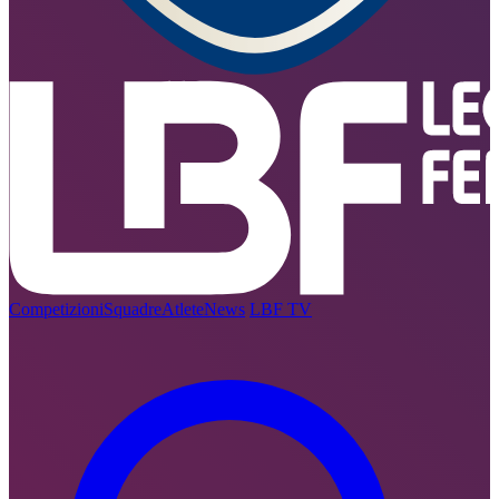
Competizioni
Squadre
Atlete
News
LBF TV