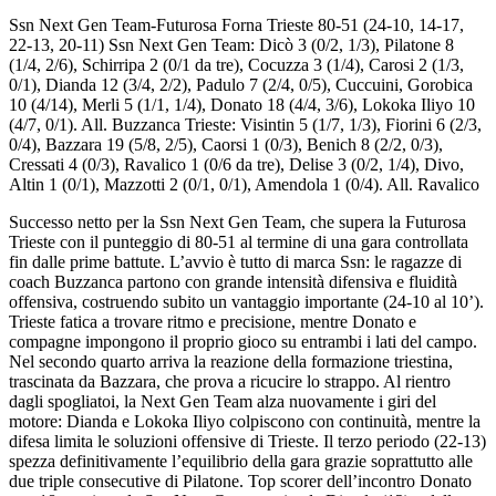
Ssn Next Gen Team-Futurosa Forna Trieste 80-51 (24-10, 14-17,
22-13, 20-11) Ssn Next Gen Team: Dicò 3 (0/2, 1/3), Pilatone 8
(1/4, 2/6), Schirripa 2 (0/1 da tre), Cocuzza 3 (1/4), Carosi 2 (1/3,
0/1), Dianda 12 (3/4, 2/2), Padulo 7 (2/4, 0/5), Cuccuini, Gorobica
10 (4/14), Merli 5 (1/1, 1/4), Donato 18 (4/4, 3/6), Lokoka Iliyo 10
(4/7, 0/1). All. Buzzanca Trieste: Visintin 5 (1/7, 1/3), Fiorini 6 (2/3,
0/4), Bazzara 19 (5/8, 2/5), Caorsi 1 (0/3), Benich 8 (2/2, 0/3),
Cressati 4 (0/3), Ravalico 1 (0/6 da tre), Delise 3 (0/2, 1/4), Divo,
Altin 1 (0/1), Mazzotti 2 (0/1, 0/1), Amendola 1 (0/4). All. Ravalico
Successo netto per la Ssn Next Gen Team, che supera la Futurosa
Trieste con il punteggio di 80-51 al termine di una gara controllata
fin dalle prime battute. L’avvio è tutto di marca Ssn: le ragazze di
coach Buzzanca partono con grande intensità difensiva e fluidità
offensiva, costruendo subito un vantaggio importante (24-10 al 10’).
Trieste fatica a trovare ritmo e precisione, mentre Donato e
compagne impongono il proprio gioco su entrambi i lati del campo.
Nel secondo quarto arriva la reazione della formazione triestina,
trascinata da Bazzara, che prova a ricucire lo strappo. Al rientro
dagli spogliatoi, la Next Gen Team alza nuovamente i giri del
motore: Dianda e Lokoka Iliyo colpiscono con continuità, mentre la
difesa limita le soluzioni offensive di Trieste. Il terzo periodo (22-13)
spezza definitivamente l’equilibrio della gara grazie soprattutto alle
due triple consecutive di Pilatone. Top scorer dell’incontro Donato