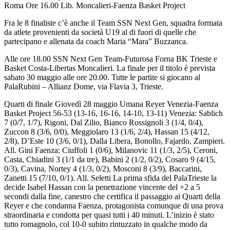
Roma Ore 16.00 Lib. Moncalieri-Faenza Basket Project
Fra le 8 finaliste c’è anche il Team SSN Next Gen, squadra formata
da atlete provenienti da società U19 al di fuori di quelle che
partecipano e allenata da coach Maria “Mara” Buzzanca.
Alle ore 18.00 SSN Next Gen Team-Futurosa Forna BK Trieste e
Basket Costa-Libertas Moncalieri. La finale per il titolo è prevista
sabato 30 maggio alle ore 20.00. Tutte le partite si giocano al
PalaRubini – Allianz Dome, via Flavia 3, Trieste.
Quarti di finale Giovedì 28 maggio Umana Reyer Venezia-Faenza
Basket Project 56-53 (13-16, 16-16, 14-10, 13-11) Venezia: Sablich
7 (0/7, 1/7), Rigoni, Dal Zilio, Bianco Rossignoli 3 (1/4, 0/4),
Zuccon 8 (3/6, 0/0), Meggiolaro 13 (1/6, 2/4), Hassan 15 (4/12,
2/8), D’Este 10 (3/6, 0/1), Dalla Libera, Bonollo, Fajardo, Zampieri.
All. Gini Faenza: Ciuffoli 1 (0/6), Milanovic 11 (1/3, 2/5), Ceroni,
Casta, Chiadini 3 (1/1 da tre), Babini 2 (1/2, 0/2), Cosaro 9 (4/15,
0/3), Cavina, Nortey 4 (1/3, 0/2), Mosconi 8 (3/9), Baccarini,
Zanetti 15 (7/10, 0/1). All. Seletti La prima sfida del PalaTrieste la
decide Isabel Hassan con la penetrazione vincente del +2 a 5
secondi dalla fine, canestro che certifica il passaggio ai Quarti della
Reyer e che condanna Faenza, protagonista comunque di una prova
straordinaria e condotta per quasi tutti i 40 minuti. L’inizio è stato
tutto romagnolo, col 10-0 subito rintuzzato in qualche modo da