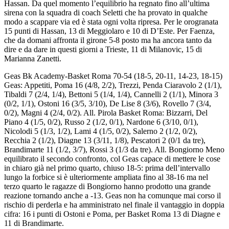
Hassan. Da quel momento l’equilibrio ha regnato fino all’ultima
sirena con la squadra di coach Seletti che ha provato in qualche
modo a scappare via ed è stata ogni volta ripresa. Per le orogranata
15 punti di Hassan, 13 di Meggiolaro e 10 di D’Este. Per Faenza,
che da domani affronta il girone 5-8 posto ma ha ancora tanto da
dire e da dare in questi giorni a Trieste, 11 di Milanovic, 15 di
Marianna Zanetti.
Geas Bk Academy-Basket Roma 70-54 (18-5, 20-11, 14-23, 18-15)
Geas: Appetiti, Poma 16 (4/8, 2/2), Trezzi, Penda Ciaravolo 2 (1/1),
Tibaldi 7 (2/4, 1/4), Bettoni 5 (1/4, 1/4), Cannelli 2 (1/1), Minora 3
(0/2, 1/1), Ostoni 16 (3/5, 3/10), De Lise 8 (3/6), Rovello 7 (3/4,
0/2), Magni 4 (2/4, 0/2). All. Pirola Basket Roma: Bizzarri, Del
Piano 4 (1/5, 0/2), Russo 2 (1/2, 0/1), Nardone 6 (3/10, 0/1),
Nicolodi 5 (1/3, 1/2), Lami 4 (1/5, 0/2), Salerno 2 (1/2, 0/2),
Recchia 2 (1/2), Diagne 13 (3/11, 1/8), Pescatori 2 (0/1 da tre),
Brandimarte 11 (1/2, 3/7), Rossi 3 (1/3 da tre). All. Bongiorno Meno
equilibrato il secondo confronto, col Geas capace di mettere le cose
in chiaro già nel primo quarto, chiuso 18-5: prima dell’intervallo
lungo la forbice si è ulteriormente ampliata fino al 38-16 ma nel
terzo quarto le ragazze di Bongiorno hanno prodotto una grande
reazione tornando anche a -13. Geas non ha comunque mai corso il
rischio di perderla e ha amministrato nel finale il vantaggio in doppia
cifra: 16 i punti di Ostoni e Poma, per Basket Roma 13 di Diagne e
11 di Brandimarte.