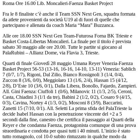
Roma Ore 16.00 Lib. Moncalieri-Faenza Basket Project
Fra le 8 finaliste c’è anche il Team SSN Next Gen, squadra formata
da atlete provenienti da società U19 al di fuori di quelle che
partecipano e allenata da coach Maria “Mara” Buzzanca.
Alle ore 18.00 SSN Next Gen Team-Futurosa Forna BK Trieste e
Basket Costa-Libertas Moncalieri. La finale per il titolo è prevista
sabato 30 maggio alle ore 20.00. Tutte le partite si giocano al
PalaRubini – Allianz Dome, via Flavia 3, Trieste.
Quarti di finale Giovedì 28 maggio Umana Reyer Venezia-Faenza
Basket Project 56-53 (13-16, 16-16, 14-10, 13-11) Venezia: Sablich
7 (0/7, 1/7), Rigoni, Dal Zilio, Bianco Rossignoli 3 (1/4, 0/4),
Zuccon 8 (3/6, 0/0), Meggiolaro 13 (1/6, 2/4), Hassan 15 (4/12,
2/8), D’Este 10 (3/6, 0/1), Dalla Libera, Bonollo, Fajardo, Zampieri.
All. Gini Faenza: Ciuffoli 1 (0/6), Milanovic 11 (1/3, 2/5), Ceroni,
Casta, Chiadini 3 (1/1 da tre), Babini 2 (1/2, 0/2), Cosaro 9 (4/15,
0/3), Cavina, Nortey 4 (1/3, 0/2), Mosconi 8 (3/9), Baccarini,
Zanetti 15 (7/10, 0/1). All. Seletti La prima sfida del PalaTrieste la
decide Isabel Hassan con la penetrazione vincente del +2 a 5
secondi dalla fine, canestro che certifica il passaggio ai Quarti della
Reyer e che condanna Faenza, protagonista comunque di una prova
straordinaria e condotta per quasi tutti i 40 minuti. L’inizio è stato
tutto romagnolo, col 10-0 subito rintuzzato in qualche modo da