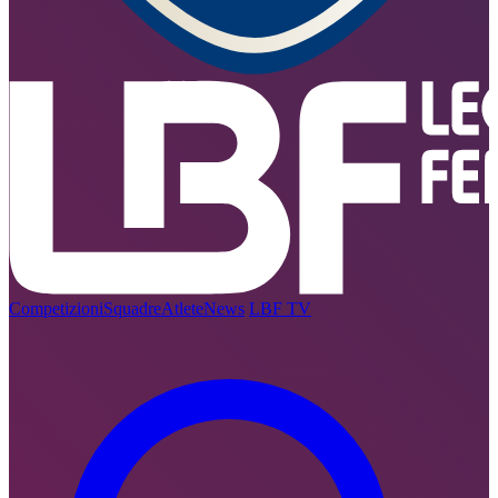
Competizioni
Squadre
Atlete
News
LBF TV