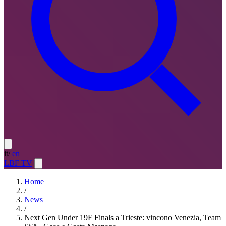
it
/
en
LBF TV
Home
/
News
/
Next Gen Under 19F Finals a Trieste: vincono Venezia, Team