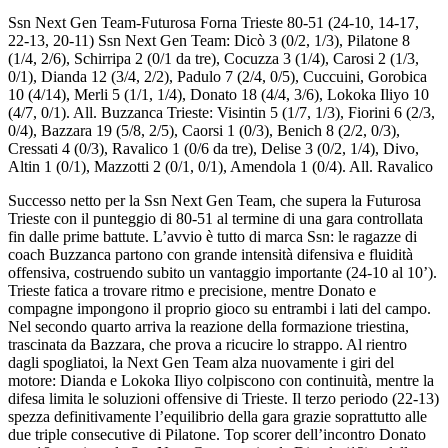
Ssn Next Gen Team-Futurosa Forna Trieste 80-51 (24-10, 14-17,
22-13, 20-11) Ssn Next Gen Team: Dicò 3 (0/2, 1/3), Pilatone 8
(1/4, 2/6), Schirripa 2 (0/1 da tre), Cocuzza 3 (1/4), Carosi 2 (1/3,
0/1), Dianda 12 (3/4, 2/2), Padulo 7 (2/4, 0/5), Cuccuini, Gorobica
10 (4/14), Merli 5 (1/1, 1/4), Donato 18 (4/4, 3/6), Lokoka Iliyo 10
(4/7, 0/1). All. Buzzanca Trieste: Visintin 5 (1/7, 1/3), Fiorini 6 (2/3,
0/4), Bazzara 19 (5/8, 2/5), Caorsi 1 (0/3), Benich 8 (2/2, 0/3),
Cressati 4 (0/3), Ravalico 1 (0/6 da tre), Delise 3 (0/2, 1/4), Divo,
Altin 1 (0/1), Mazzotti 2 (0/1, 0/1), Amendola 1 (0/4). All. Ravalico
Successo netto per la Ssn Next Gen Team, che supera la Futurosa
Trieste con il punteggio di 80-51 al termine di una gara controllata
fin dalle prime battute. L’avvio è tutto di marca Ssn: le ragazze di
coach Buzzanca partono con grande intensità difensiva e fluidità
offensiva, costruendo subito un vantaggio importante (24-10 al 10’).
Trieste fatica a trovare ritmo e precisione, mentre Donato e
compagne impongono il proprio gioco su entrambi i lati del campo.
Nel secondo quarto arriva la reazione della formazione triestina,
trascinata da Bazzara, che prova a ricucire lo strappo. Al rientro
dagli spogliatoi, la Next Gen Team alza nuovamente i giri del
motore: Dianda e Lokoka Iliyo colpiscono con continuità, mentre la
difesa limita le soluzioni offensive di Trieste. Il terzo periodo (22-13)
spezza definitivamente l’equilibrio della gara grazie soprattutto alle
due triple consecutive di Pilatone. Top scorer dell’incontro Donato