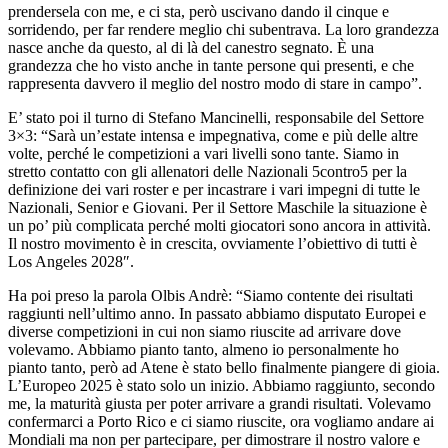
prendersela con me, e ci sta, però uscivano dando il cinque e
sorridendo, per far rendere meglio chi subentrava. La loro grandezza
nasce anche da questo, al di là del canestro segnato. È una
grandezza che ho visto anche in tante persone qui presenti, e che
rappresenta davvero il meglio del nostro modo di stare in campo”.
E’ stato poi il turno di Stefano Mancinelli, responsabile del Settore
3×3: “Sarà un’estate intensa e impegnativa, come e più delle altre
volte, perché le competizioni a vari livelli sono tante. Siamo in
stretto contatto con gli allenatori delle Nazionali 5contro5 per la
definizione dei vari roster e per incastrare i vari impegni di tutte le
Nazionali, Senior e Giovani. Per il Settore Maschile la situazione è
un po’ più complicata perché molti giocatori sono ancora in attività.
Il nostro movimento è in crescita, ovviamente l’obiettivo di tutti è
Los Angeles 2028″.
Ha poi preso la parola Olbis Andrè: “Siamo contente dei risultati
raggiunti nell’ultimo anno. In passato abbiamo disputato Europei e
diverse competizioni in cui non siamo riuscite ad arrivare dove
volevamo. Abbiamo pianto tanto, almeno io personalmente ho
pianto tanto, però ad Atene è stato bello finalmente piangere di gioia.
L’Europeo 2025 è stato solo un inizio. Abbiamo raggiunto, secondo
me, la maturità giusta per poter arrivare a grandi risultati. Volevamo
confermarci a Porto Rico e ci siamo riuscite, ora vogliamo andare ai
Mondiali ma non per partecipare, per dimostrare il nostro valore e