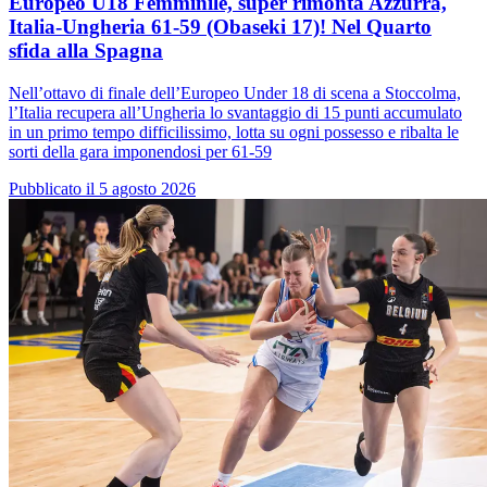
Europeo U18 Femminile, super rimonta Azzurra,
Italia-Ungheria 61-59 (Obaseki 17)! Nel Quarto
sfida alla Spagna
Nell’ottavo di finale dell’Europeo Under 18 di scena a Stoccolma,
l’Italia recupera all’Ungheria lo svantaggio di 15 punti accumulato
in un primo tempo difficilissimo, lotta su ogni possesso e ribalta le
sorti della gara imponendosi per 61-59
Pubblicato il 5 agosto 2026