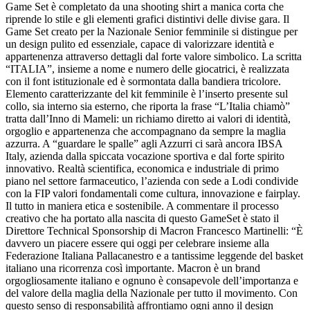
Game Set è completato da una shooting shirt a manica corta che
riprende lo stile e gli elementi grafici distintivi delle divise gara. Il
Game Set creato per la Nazionale Senior femminile si distingue per
un design pulito ed essenziale, capace di valorizzare identità e
appartenenza attraverso dettagli dal forte valore simbolico. La scritta
“ITALIA”, insieme a nome e numero delle giocatrici, è realizzata
con il font istituzionale ed è sormontata dalla bandiera tricolore.
Elemento caratterizzante del kit femminile è l’inserto presente sul
collo, sia interno sia esterno, che riporta la frase “L’Italia chiamò”
tratta dall’Inno di Mameli: un richiamo diretto ai valori di identità,
orgoglio e appartenenza che accompagnano da sempre la maglia
azzurra. A “guardare le spalle” agli Azzurri ci sarà ancora IBSA
Italy, azienda dalla spiccata vocazione sportiva e dal forte spirito
innovativo. Realtà scientifica, economica e industriale di primo
piano nel settore farmaceutico, l’azienda con sede a Lodi condivide
con la FIP valori fondamentali come cultura, innovazione e fairplay.
Il tutto in maniera etica e sostenibile. A commentare il processo
creativo che ha portato alla nascita di questo GameSet è stato il
Direttore Technical Sponsorship di Macron Francesco Martinelli: “È
davvero un piacere essere qui oggi per celebrare insieme alla
Federazione Italiana Pallacanestro e a tantissime leggende del basket
italiano una ricorrenza così importante. Macron è un brand
orgogliosamente italiano e ognuno è consapevole dell’importanza e
del valore della maglia della Nazionale per tutto il movimento. Con
questo senso di responsabilità affrontiamo ogni anno il design