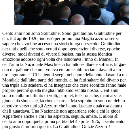
Cento anni non sono Solitudine. Sono gratitudine. Gratitudine per
chi, il 4 aprile 1926, indossò per primo una Maglia azzurra senza
sapere che avrebbe acceso una storia lunga un secolo. Gratitudine
per tutti quelli che sono venuti dopo: generazioni diverse, epoche
diverse, modi diversi di vivere il basket, ma la stessa identica
emozione addosso ogni volta che risuonava l’inno di Mameli. In
cent’anni la Nazionale Maschile ci ha fatto esultare e soffrire, litigare
con un pallone che non voleva entrare e abbracciarci davanti a un
tiro “ignorante”. Ci ha tenuti svegli nel cuore della notte davanti a un
Mondiale dall’altra parte del mondo, ci ha fatti saltare dal divano per
una tripla allo scadere, ci ha insegnato che certe sconfitte fanno male
proprio perché quella maglia l’abbiamo sentita nostra. Cent’anni
sono un album infinito di volti, parquet, telecronache, mani alzate,
ginocchia sbucciate, lacrime e sorrisi. Ma soprattutto sono un debito
emotivo: verso tutti gli Azzurri che hanno lasciato qualcosa dentro
chi li guardava. Una Nazionale non appartiene solo a chi la gioca.
Appartiene anche a chi l’ha aspettata, seguita, amata. E allora sì:
cento anni dopo quella prima partita del 4 aprile 1926, il sentimento
più giusto è proprio questo. La Gratitudine. Grazie Azzurri!