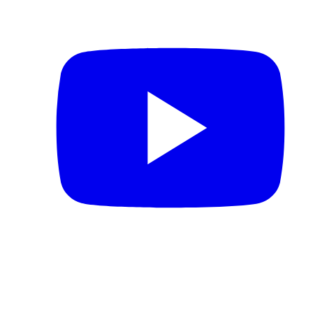
© 2026 Lega Basket Femminile
Lungotevere Flaminio 80, 00196 Roma - P.IVA 05159611002