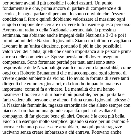
per portare avanti il più possibile i colori azzurri. Un punto
fondamentale è che, prima ancora di parlare di competenze e di
tecnica, bisogna parlare di persone. Io sono convinto che l’essere
condiziona il fare e quindi dobbiamo valorizzare al massimo ogni
singola componente e cercare di vivere tutti insieme questo percorso.
Avremo un raduno della Nazionale sperimentale la prossima
settimana, ma abbiamo anche impegni della Nazionale 3×3 e poi i
primi raduni delle Nazionali giovanili. Siamo un tutt’uno e vogliamo
lavorare in un’unica direzione, portando il più in alto possibile i
valori veri dell’Italia, quelli che danno importanza alle persone prima
ancora delle competenze. Spesso pensiamo di dover insegnare
competenze. Sono fortunato perché per tanti anni sono stato
responsabile delle Nazionali giovanili e ho avuto la possibilità, come
oggi con Roberto Brunamonti che mi accompagna ogni giorno, di
vivere questo ambiente da vicino. Ho avuto la fortuna di avere tanti
dirigenti che erano ex giocatori, e da loro ho imparato una cosa
importante: come si fa a vincere. La mentalità che mi hanno
trasmesso l’ho cercata di rubare il più possibile, per poi portarla e
farla vedere alle persone che alleno. Prima erano i giovani, adesso è
la Nazionale femminile, ragazze straordinarie che alleno sempre con
piacere. Loro hanno una grande capacità: quella di esaltare il
compagno, di far giocare bene gli altri. Questa è la cosa più bella.
Faccio un esempio molto semplice: quando si esce per un cambio è
normale che uno possa essere arrabbiato, ma qui queste ragazze
uscivano senza creare imbarazzo a chi entrava. Potevano anche