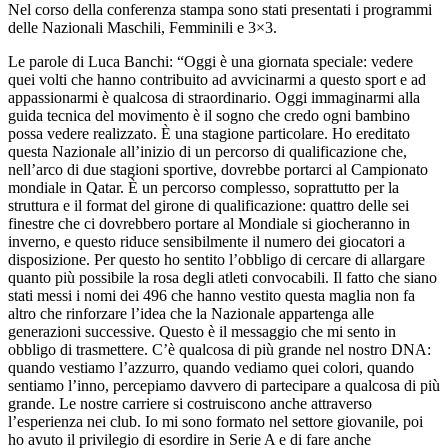
Nel corso della conferenza stampa sono stati presentati i programmi
delle Nazionali Maschili, Femminili e 3×3.
Le parole di Luca Banchi: “Oggi è una giornata speciale: vedere
quei volti che hanno contribuito ad avvicinarmi a questo sport e ad
appassionarmi è qualcosa di straordinario. Oggi immaginarmi alla
guida tecnica del movimento è il sogno che credo ogni bambino
possa vedere realizzato. È una stagione particolare. Ho ereditato
questa Nazionale all’inizio di un percorso di qualificazione che,
nell’arco di due stagioni sportive, dovrebbe portarci al Campionato
mondiale in Qatar. È un percorso complesso, soprattutto per la
struttura e il format del girone di qualificazione: quattro delle sei
finestre che ci dovrebbero portare al Mondiale si giocheranno in
inverno, e questo riduce sensibilmente il numero dei giocatori a
disposizione. Per questo ho sentito l’obbligo di cercare di allargare
quanto più possibile la rosa degli atleti convocabili. Il fatto che siano
stati messi i nomi dei 496 che hanno vestito questa maglia non fa
altro che rinforzare l’idea che la Nazionale appartenga alle
generazioni successive. Questo è il messaggio che mi sento in
obbligo di trasmettere. C’è qualcosa di più grande nel nostro DNA:
quando vestiamo l’azzurro, quando vediamo quei colori, quando
sentiamo l’inno, percepiamo davvero di partecipare a qualcosa di più
grande. Le nostre carriere si costruiscono anche attraverso
l’esperienza nei club. Io mi sono formato nel settore giovanile, poi
ho avuto il privilegio di esordire in Serie A e di fare anche