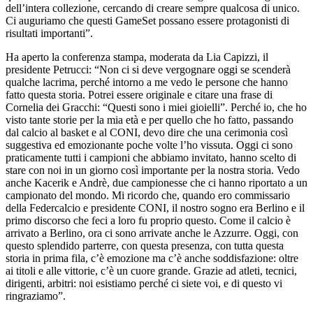
dell’intera collezione, cercando di creare sempre qualcosa di unico.
Ci auguriamo che questi GameSet possano essere protagonisti di
risultati importanti”.
Ha aperto la conferenza stampa, moderata da Lia Capizzi, il
presidente Petrucci: “Non ci si deve vergognare oggi se scenderà
qualche lacrima, perché intorno a me vedo le persone che hanno
fatto questa storia. Potrei essere originale e citare una frase di
Cornelia dei Gracchi: “Questi sono i miei gioielli”. Perché io, che ho
visto tante storie per la mia età e per quello che ho fatto, passando
dal calcio al basket e al CONI, devo dire che una cerimonia così
suggestiva ed emozionante poche volte l’ho vissuta. Oggi ci sono
praticamente tutti i campioni che abbiamo invitato, hanno scelto di
stare con noi in un giorno così importante per la nostra storia. Vedo
anche Kacerik e Andrè, due campionesse che ci hanno riportato a un
campionato del mondo. Mi ricordo che, quando ero commissario
della Federcalcio e presidente CONI, il nostro sogno era Berlino e il
primo discorso che feci a loro fu proprio questo. Come il calcio è
arrivato a Berlino, ora ci sono arrivate anche le Azzurre. Oggi, con
questo splendido parterre, con questa presenza, con tutta questa
storia in prima fila, c’è emozione ma c’è anche soddisfazione: oltre
ai titoli e alle vittorie, c’è un cuore grande. Grazie ad atleti, tecnici,
dirigenti, arbitri: noi esistiamo perché ci siete voi, e di questo vi
ringraziamo”.