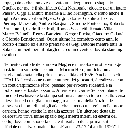
impegnato o che non avessi avuto un atteggiamento sbagliato.
Quello, per me, è il significato della Nazionale: giocare per un intero
Paese“. Oggi al Mubit, insieme a Dino Meneghin, c’erano anche il
figlio Andrea, Carlton Myers, Gigi Datome, Gianluca Basile,
Pierluigi Marzorati, Andrea Bargnani, Simone Fontecchio, Roberto
Brunamonti, Carlo Recalcati, Romeo Sacchetti, Renato Villalta,
Marco Belinelli, Renzo Bariviera, Gregor Fucka, Giacomo Galanda
e Giorgio Bongiovanni. Quest’ultimo ha compiuto cento anni lo
scorso 4 marzo ed è stato premiato da Gigi Datome mentre tutta la
Sala era in piedi per tributargli una commovente e dovuta standing
ovation.
Elemento centrale della nuova Maglia è il tricolore in stile vintage
posizionato sul petto accanto al Macron Hero, un richiamo alla
maglia indossata nella prima storica sfida del 1926. Anche la scritta
“ITALIA”, così come nomi e numeri dei giocatori, è realizzata con
un font d’ispirazione rétro, pensato per evocare l’identità e la
tradizione del basket azzurro. A rendere il Game Set assolutamente
unico ed esclusivo è la stampa sublimata tono su tono che attraversa
il tessuto della maglia: un omaggio alla storia della Nazionale
attraverso i nomi di tutti gli atleti che, almeno una volta nella propria
carriera, hanno vestito la maglia azzurra. Un ulteriore dettaglio
celebrativo trova infine spazio negli inserti interni ed esterni del
collo, dove compaiono la data e il risultato della prima partita
ufficiale della Nazionale: “Italia-Francia 23-17 / 4 aprile 1926”. Il