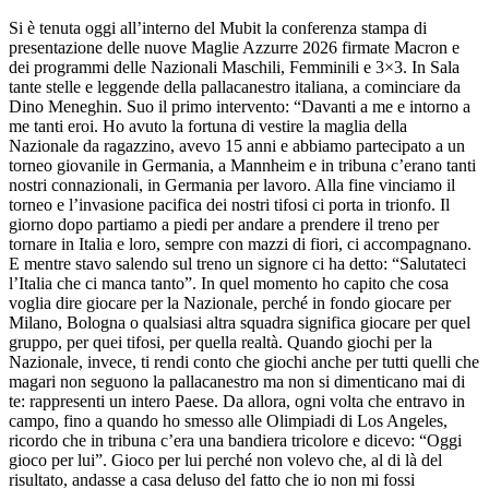
Si è tenuta oggi all’interno del Mubit la conferenza stampa di
presentazione delle nuove Maglie Azzurre 2026 firmate Macron e
dei programmi delle Nazionali Maschili, Femminili e 3×3. In Sala
tante stelle e leggende della pallacanestro italiana, a cominciare da
Dino Meneghin. Suo il primo intervento: “Davanti a me e intorno a
me tanti eroi. Ho avuto la fortuna di vestire la maglia della
Nazionale da ragazzino, avevo 15 anni e abbiamo partecipato a un
torneo giovanile in Germania, a Mannheim e in tribuna c’erano tanti
nostri connazionali, in Germania per lavoro. Alla fine vinciamo il
torneo e l’invasione pacifica dei nostri tifosi ci porta in trionfo. Il
giorno dopo partiamo a piedi per andare a prendere il treno per
tornare in Italia e loro, sempre con mazzi di fiori, ci accompagnano.
E mentre stavo salendo sul treno un signore ci ha detto: “Salutateci
l’Italia che ci manca tanto”. In quel momento ho capito che cosa
voglia dire giocare per la Nazionale, perché in fondo giocare per
Milano, Bologna o qualsiasi altra squadra significa giocare per quel
gruppo, per quei tifosi, per quella realtà. Quando giochi per la
Nazionale, invece, ti rendi conto che giochi anche per tutti quelli che
magari non seguono la pallacanestro ma non si dimenticano mai di
te: rappresenti un intero Paese. Da allora, ogni volta che entravo in
campo, fino a quando ho smesso alle Olimpiadi di Los Angeles,
ricordo che in tribuna c’era una bandiera tricolore e dicevo: “Oggi
gioco per lui”. Gioco per lui perché non volevo che, al di là del
risultato, andasse a casa deluso del fatto che io non mi fossi