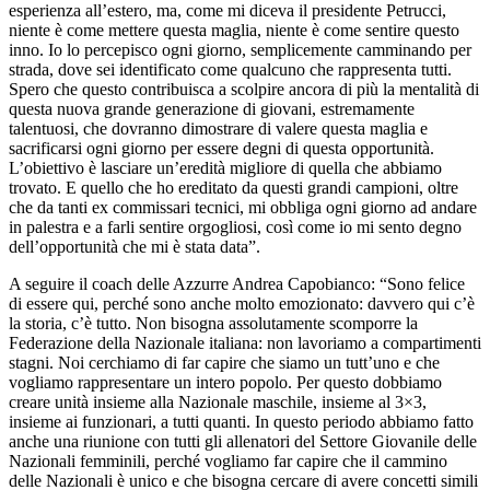
esperienza all’estero, ma, come mi diceva il presidente Petrucci,
niente è come mettere questa maglia, niente è come sentire questo
inno. Io lo percepisco ogni giorno, semplicemente camminando per
strada, dove sei identificato come qualcuno che rappresenta tutti.
Spero che questo contribuisca a scolpire ancora di più la mentalità di
questa nuova grande generazione di giovani, estremamente
talentuosi, che dovranno dimostrare di valere questa maglia e
sacrificarsi ogni giorno per essere degni di questa opportunità.
L’obiettivo è lasciare un’eredità migliore di quella che abbiamo
trovato. E quello che ho ereditato da questi grandi campioni, oltre
che da tanti ex commissari tecnici, mi obbliga ogni giorno ad andare
in palestra e a farli sentire orgogliosi, così come io mi sento degno
dell’opportunità che mi è stata data”.
A seguire il coach delle Azzurre Andrea Capobianco: “Sono felice
di essere qui, perché sono anche molto emozionato: davvero qui c’è
la storia, c’è tutto. Non bisogna assolutamente scomporre la
Federazione della Nazionale italiana: non lavoriamo a compartimenti
stagni. Noi cerchiamo di far capire che siamo un tutt’uno e che
vogliamo rappresentare un intero popolo. Per questo dobbiamo
creare unità insieme alla Nazionale maschile, insieme al 3×3,
insieme ai funzionari, a tutti quanti. In questo periodo abbiamo fatto
anche una riunione con tutti gli allenatori del Settore Giovanile delle
Nazionali femminili, perché vogliamo far capire che il cammino
delle Nazionali è unico e che bisogna cercare di avere concetti simili