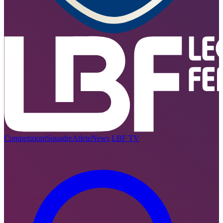
Competizioni
Squadre
Atlete
News
LBF TV