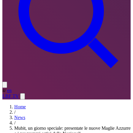
it
/
en
LBF TV
Home
/
News
/
Mubit, un giorno speciale: presentate le nuove Maglie Azzurre