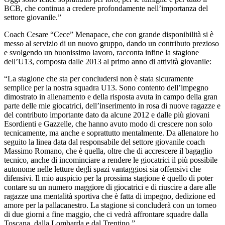
BCB, che continua a credere profondamente nell’importanza del
settore giovanile.”
Coach Cesare “Cece” Menapace, che con grande disponibilità si è
messo al servizio di un nuovo gruppo, dando un contributo prezioso
e svolgendo un buonissimo lavoro, racconta infine la stagione
dell’U13, composta dalle 2013 al primo anno di attività giovanile:
“La stagione che sta per concludersi non è stata sicuramente
semplice per la nostra squadra U13. Sono contento dell’impegno
dimostrato in allenamento e della risposta avuta in campo della gran
parte delle mie giocatrici, dell’inserimento in rosa di nuove ragazze e
del contributo importante dato da alcune 2012 e dalle più giovani
Esordienti e Gazzelle, che hanno avuto modo di crescere non solo
tecnicamente, ma anche e soprattutto mentalmente. Da allenatore ho
seguito la linea data dal responsabile del settore giovanile coach
Massimo Romano, che è quella, oltre che di accrescere il bagaglio
tecnico, anche di incominciare a rendere le giocatrici il più possibile
autonome nelle letture degli spazi vantaggiosi sia offensivi che
difensivi. Il mio auspicio per la prossima stagione è quello di poter
contare su un numero maggiore di giocatrici e di riuscire a dare alle
ragazze una mentalità sportiva che è fatta di impegno, dedizione ed
amore per la pallacanestro. La stagione si concluderà con un torneo
di due giorni a fine maggio, che ci vedrà affrontare squadre dalla
Toscana, dalla Lombarda e dal Trentino.”