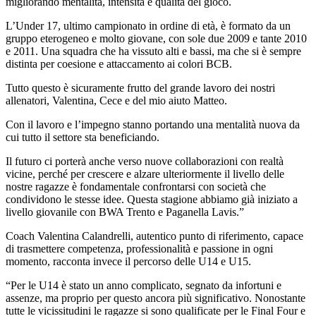
migliorando mentalità, intensità e qualità del gioco.
L’Under 17, ultimo campionato in ordine di età, è formato da un
gruppo eterogeneo e molto giovane, con sole due 2009 e tante 2010
e 2011. Una squadra che ha vissuto alti e bassi, ma che si è sempre
distinta per coesione e attaccamento ai colori BCB.
Tutto questo è sicuramente frutto del grande lavoro dei nostri
allenatori, Valentina, Cece e del mio aiuto Matteo.
Con il lavoro e l’impegno stanno portando una mentalità nuova da
cui tutto il settore sta beneficiando.
Il futuro ci porterà anche verso nuove collaborazioni con realtà
vicine, perché per crescere e alzare ulteriormente il livello delle
nostre ragazze è fondamentale confrontarsi con società che
condividono le stesse idee. Questa stagione abbiamo già iniziato a
livello giovanile con BWA Trento e Paganella Lavis.”
Coach Valentina Calandrelli, autentico punto di riferimento, capace
di trasmettere competenza, professionalità e passione in ogni
momento, racconta invece il percorso delle U14 e U15.
“Per le U14 è stato un anno complicato, segnato da infortuni e
assenze, ma proprio per questo ancora più significativo. Nonostante
tutte le vicissitudini le ragazze si sono qualificate per le Final Four e