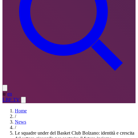
it
/
en
LBF TV
Home
/
News
/
Le squadre under del Basket Club Bolzano: identità e crescita