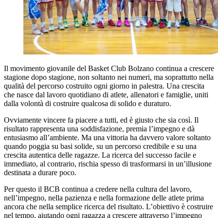
Il movimento giovanile del Basket Club Bolzano continua a crescere
stagione dopo stagione, non soltanto nei numeri, ma soprattutto nella
qualità del percorso costruito ogni giorno in palestra. Una crescita
che nasce dal lavoro quotidiano di atlete, allenatori e famiglie, uniti
dalla volontà di costruire qualcosa di solido e duraturo.
Ovviamente vincere fa piacere a tutti, ed è giusto che sia così. Il
risultato rappresenta una soddisfazione, premia l’impegno e dà
entusiasmo all’ambiente. Ma una vittoria ha davvero valore soltanto
quando poggia su basi solide, su un percorso credibile e su una
crescita autentica delle ragazze. La ricerca del successo facile e
immediato, al contrario, rischia spesso di trasformarsi in un’illusione
destinata a durare poco.
Per questo il BCB continua a credere nella cultura del lavoro,
nell’impegno, nella pazienza e nella formazione delle atlete prima
ancora che nella semplice ricerca del risultato. L’obiettivo è costruire
nel tempo, aiutando ogni ragazza a crescere attraverso l’impegno