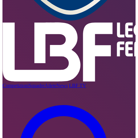
Competizioni
Squadre
Atlete
News
LBF TV