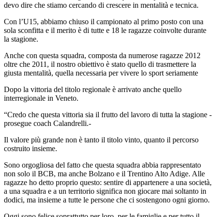
devo dire che stiamo cercando di crescere in mentalità e tecnica.
Con l’U15, abbiamo chiuso il campionato al primo posto con una
sola sconfitta e il merito è di tutte e 18 le ragazze coinvolte durante
la stagione.
Anche con questa squadra, composta da numerose ragazze 2012
oltre che 2011, il nostro obiettivo è stato quello di trasmettere la
giusta mentalità, quella necessaria per vivere lo sport seriamente
Dopo la vittoria del titolo regionale è arrivato anche quello
interregionale in Veneto.
“Credo che questa vittoria sia il frutto del lavoro di tutta la stagione -
prosegue coach Calandrelli.-
Il valore più grande non è tanto il titolo vinto, quanto il percorso
costruito insieme.
Sono orgogliosa del fatto che questa squadra abbia rappresentato
non solo il BCB, ma anche Bolzano e il Trentino Alto Adige. Alle
ragazze ho detto proprio questo: sentire di appartenere a una società,
a una squadra e a un territorio significa non giocare mai soltanto in
dodici, ma insieme a tutte le persone che ci sostengono ogni giorno.
Oggi sono felice soprattutto per loro, per le famiglie e per tutto il