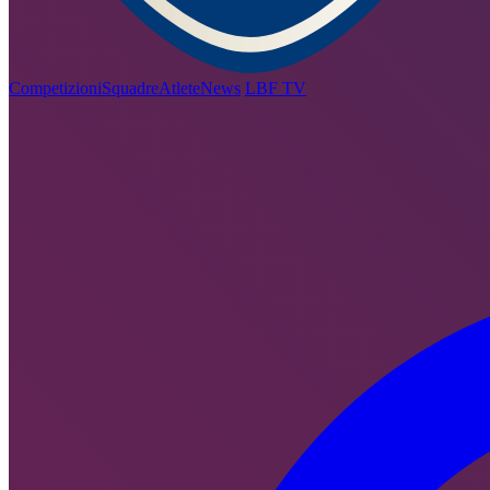
Competizioni
Squadre
Atlete
News
LBF TV