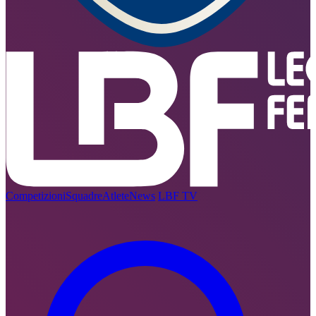
Competizioni
Squadre
Atlete
News
LBF TV