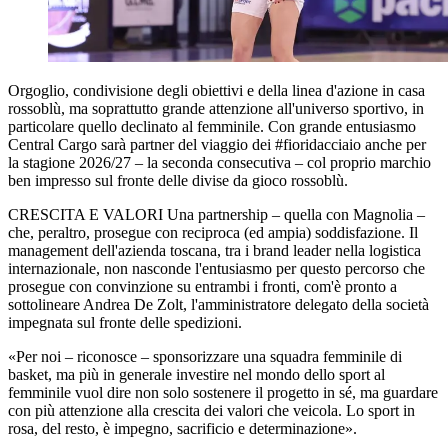
Orgoglio, condivisione degli obiettivi e della linea d'azione in casa
rossoblù, ma soprattutto grande attenzione all'universo sportivo, in
particolare quello declinato al femminile. Con grande entusiasmo
Central Cargo sarà partner del viaggio dei #fioridacciaio anche per
la stagione 2026/27 – la seconda consecutiva – col proprio marchio
ben impresso sul fronte delle divise da gioco rossoblù.
CRESCITA E VALORI Una partnership – quella con Magnolia –
che, peraltro, prosegue con reciproca (ed ampia) soddisfazione. Il
management dell'azienda toscana, tra i brand leader nella logistica
internazionale, non nasconde l'entusiasmo per questo percorso che
prosegue con convinzione su entrambi i fronti, com'è pronto a
sottolineare Andrea De Zolt, l'amministratore delegato della società
impegnata sul fronte delle spedizioni.
«Per noi – riconosce – sponsorizzare una squadra femminile di
basket, ma più in generale investire nel mondo dello sport al
femminile vuol dire non solo sostenere il progetto in sé, ma guardare
con più attenzione alla crescita dei valori che veicola. Lo sport in
rosa, del resto, è impegno, sacrificio e determinazione».