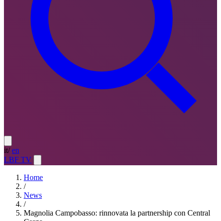
it
/
en
LBF TV
Home
/
News
/
Magnolia Campobasso: rinnovata la partnership con Central