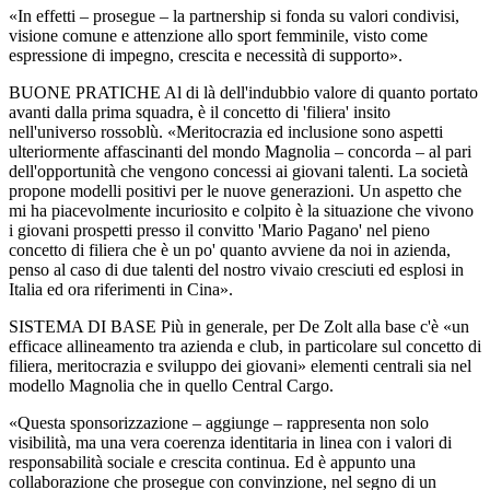
«In effetti – prosegue – la partnership si fonda su valori condivisi,
visione comune e attenzione allo sport femminile, visto come
espressione di impegno, crescita e necessità di supporto».
BUONE PRATICHE Al di là dell'indubbio valore di quanto portato
avanti dalla prima squadra, è il concetto di 'filiera' insito
nell'universo rossoblù. «Meritocrazia ed inclusione sono aspetti
ulteriormente affascinanti del mondo Magnolia – concorda – al pari
dell'opportunità che vengono concessi ai giovani talenti. La società
propone modelli positivi per le nuove generazioni. Un aspetto che
mi ha piacevolmente incuriosito e colpito è la situazione che vivono
i giovani prospetti presso il convitto 'Mario Pagano' nel pieno
concetto di filiera che è un po' quanto avviene da noi in azienda,
penso al caso di due talenti del nostro vivaio cresciuti ed esplosi in
Italia ed ora riferimenti in Cina».
SISTEMA DI BASE Più in generale, per De Zolt alla base c'è «un
efficace allineamento tra azienda e club, in particolare sul concetto di
filiera, meritocrazia e sviluppo dei giovani» elementi centrali sia nel
modello Magnolia che in quello Central Cargo.
«Questa sponsorizzazione – aggiunge – rappresenta non solo
visibilità, ma una vera coerenza identitaria in linea con i valori di
responsabilità sociale e crescita continua. Ed è appunto una
collaborazione che prosegue con convinzione, nel segno di un