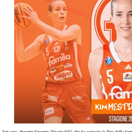
Ieri sera, durante l'evento "6razie 6iò" che ha segnato la fine della f