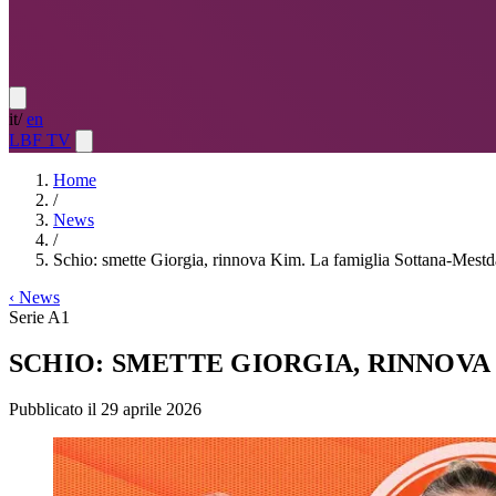
it
/
en
LBF TV
Home
/
News
/
Schio: smette Giorgia, rinnova Kim. La famiglia Sottana-Mest
‹
News
Serie A1
SCHIO: SMETTE GIORGIA, RINNOV
Pubblicato il 29 aprile 2026