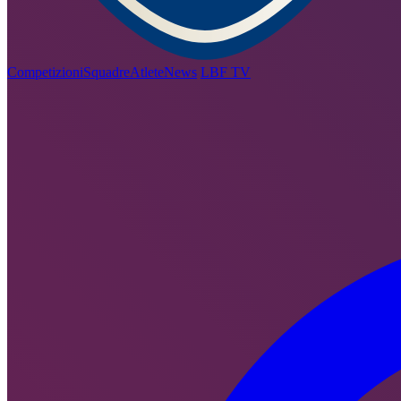
Competizioni
Squadre
Atlete
News
LBF TV