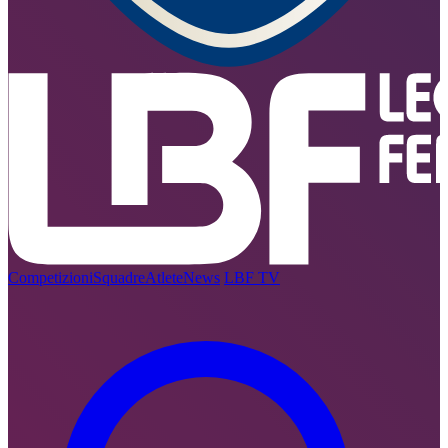
Competizioni
Squadre
Atlete
News
LBF TV