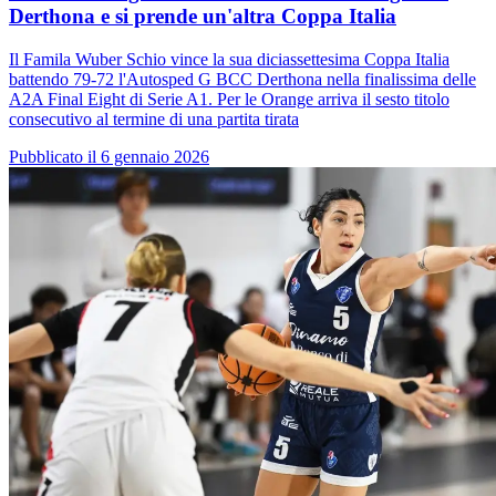
Derthona e si prende un'altra Coppa Italia
Il Famila Wuber Schio vince la sua diciassettesima Coppa Italia
battendo 79-72 l'Autosped G BCC Derthona nella finalissima delle
A2A Final Eight di Serie A1. Per le Orange arriva il sesto titolo
consecutivo al termine di una partita tirata
Pubblicato il 6 gennaio 2026