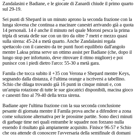
Zandalasini e Badiane, e le giocate di Zanardi chiude il primo quarto
sul 29-19.
Sei punti di Shepard in un minuto aprono la seconda frazione con la
lunga slovena che continua a macinare canestri arrivando già a quota
14 personali. 14 è anche il minuto nel quale Moroni pesca la prima
tripla di serata delle sue con un tiro da oltre 7 metri e mezzo quasi
sulla sirena: 45-24 a metà quarto. Anche Zandalasini regala
spettacolo con il canestro da tre punti fuori equilibrio dall'angolo
mentre Laksa prima serve un ottimo assist per Badiane (che, dopo il
lungo stop per infortunio, deve ritrovare il ritmo migliore) e poi
punisce con i piedi dietro l'arco: 55-30 a metà gara.
Famila che tocca subito il +35 con Verona e Shepard mentre Keys,
segnando dalla distanza, è l'ultima orange a iscriversi a tabellino.
Schio che dilaga trovando già 16 punti in cinque minuti e, con
un'ampia rotazione di tutte le sue giocatrici disponibili, macina gioco
e canestri fino al 79-40 della terza sirena.
Badiane apre l'ultima frazione con la sua seconda conclusione
pesante di giornata mentre il Famila prova anche a difendere a zona
come soluzione alternativa per le prossime partite. Sono dieci minuti
di garbage time nei quali entrambe le squadre non forzano nulla
essendo il risultato già ampiamente acquisito. Finisce 96-57 e Schio
che ora attende di conoscere l'avversaria della semifinale di domani