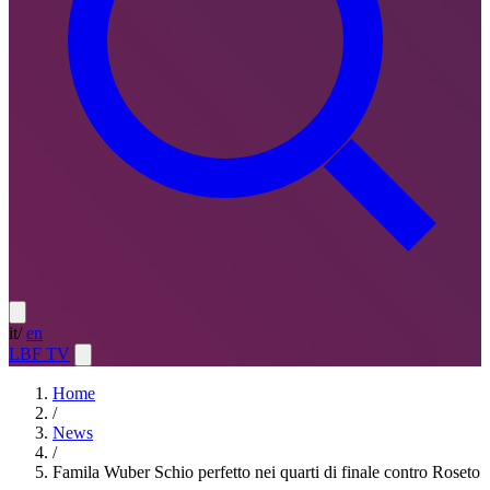
it
/
en
LBF TV
Home
/
News
/
Famila Wuber Schio perfetto nei quarti di finale contro Roseto