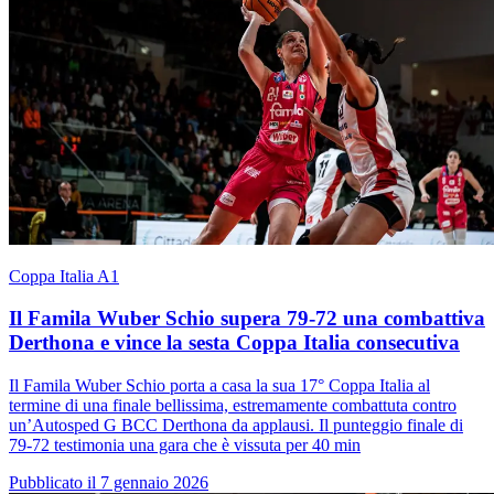
Coppa Italia A1
Il Famila Wuber Schio supera 79-72 una combattiva
Derthona e vince la sesta Coppa Italia consecutiva
Il Famila Wuber Schio porta a casa la sua 17° Coppa Italia al
termine di una finale bellissima, estremamente combattuta contro
un’Autosped G BCC Derthona da applausi. Il punteggio finale di
79-72 testimonia una gara che è vissuta per 40 min
Pubblicato il 7 gennaio 2026