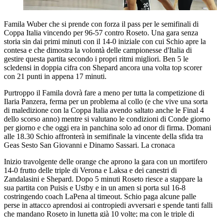
Famila Wuber che si prende con forza il pass per le semifinali di
Coppa Italia vincendo per 96-57 contro Roseto. Una gara senza
storia sin dai primi minuti con il 14-0 iniziale con cui Schio apre la
contesa e che dimostra la volontà delle campionesse d'Italia di
gestire questa partita secondo i propri ritmi migliori. Ben 5 le
scledensi in doppia cifra con Shepard ancora una volta top scorer
con 21 punti in appena 17 minuti.
Purtroppo il Famila dovrà fare a meno per tutta la competizione di
Ilaria Panzera, ferma per un problema al collo (e che vive una sorta
di maledizione con la Coppa Italia avendo saltato anche le Final 4
dello scorso anno) mentre si valutano le condizioni di Conde giorno
per giorno e che oggi era in panchina solo ad onor di firma. Domani
alle 18.30 Schio affronterà in semifinale la vincente della sfida tra
Geas Sesto San Giovanni e Dinamo Sassari. La cronaca
Inizio travolgente delle orange che aprono la gara con un mortifero
14-0 frutto delle triple di Verona e Laksa e dei canestri di
Zandalasini e Shepard. Dopo 5 minuti Roseto riesce a stappare la
sua partita con Puisis e Ustby e in un amen si porta sul 16-8
costringendo coach LaPena al timeout. Schio paga alcune palle
perse in attacco aprendosi ai contropiedi avversari e spende tanti falli
che mandano Roseto in lunetta già 10 volte; ma con le triple di