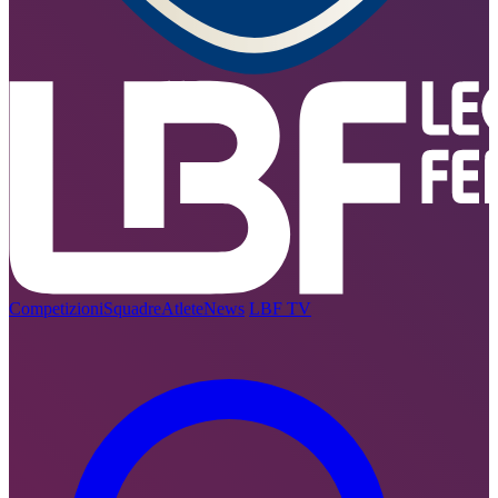
Competizioni
Squadre
Atlete
News
LBF TV