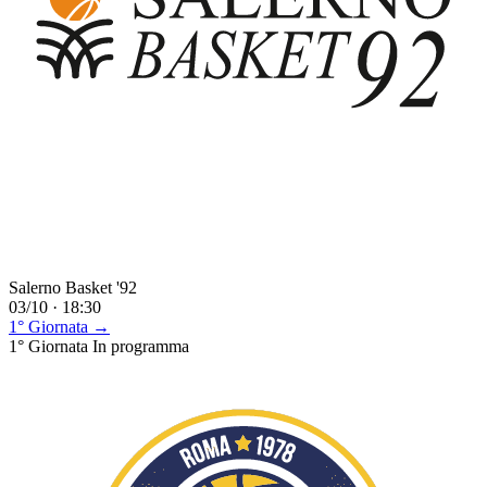
Salerno Basket '92
03/10 · 18:30
1° Giornata →
1° Giornata
In programma