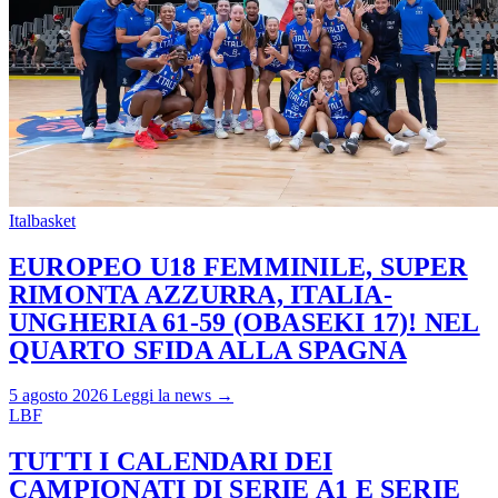
Italbasket
EUROPEO U18 FEMMINILE, SUPER
RIMONTA AZZURRA, ITALIA-
UNGHERIA 61-59 (OBASEKI 17)! NEL
QUARTO SFIDA ALLA SPAGNA
5 agosto 2026
Leggi la news →
LBF
TUTTI I CALENDARI DEI
CAMPIONATI DI SERIE A1 E SERIE