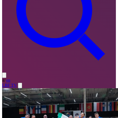
it
/
en
LBF TV