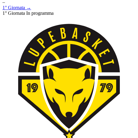
–
1° Giornata →
1° Giornata
In programma