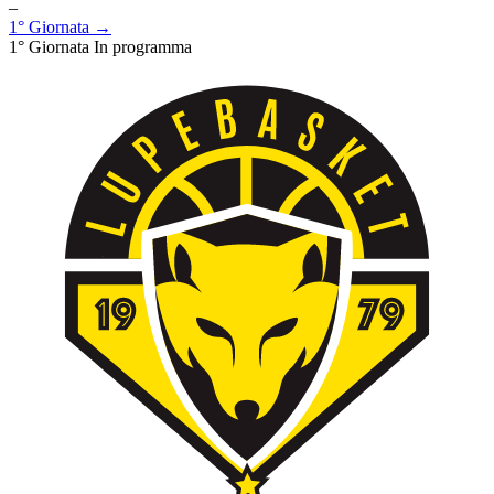
–
1° Giornata →
1° Giornata
In programma