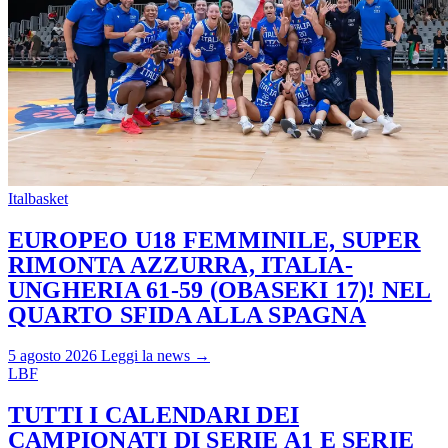
Italbasket
EUROPEO U18 FEMMINILE, SUPER
RIMONTA AZZURRA, ITALIA-
UNGHERIA 61-59 (OBASEKI 17)! NEL
QUARTO SFIDA ALLA SPAGNA
5 agosto 2026
Leggi la news →
LBF
TUTTI I CALENDARI DEI
CAMPIONATI DI SERIE A1 E SERIE