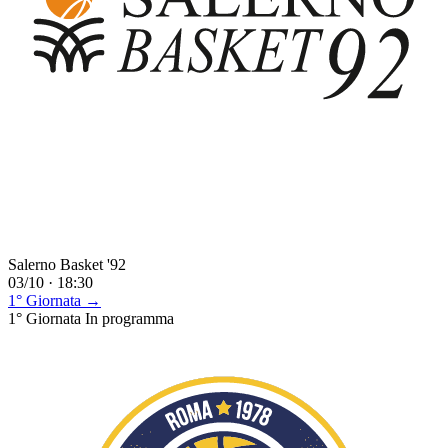
Salerno Basket '92
03/10 · 18:30
1° Giornata →
1° Giornata
In programma