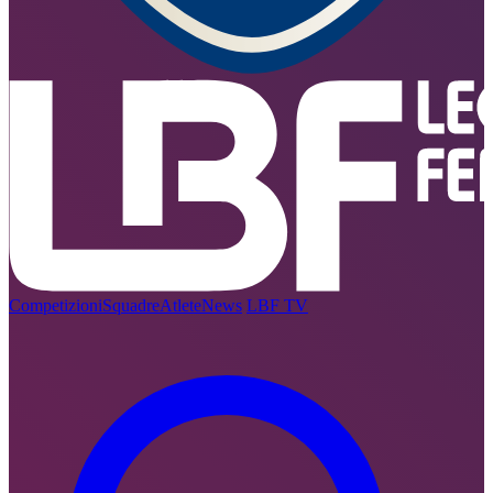
Competizioni
Squadre
Atlete
News
LBF TV