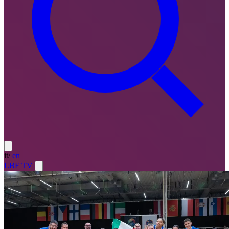
it
/
en
LBF TV