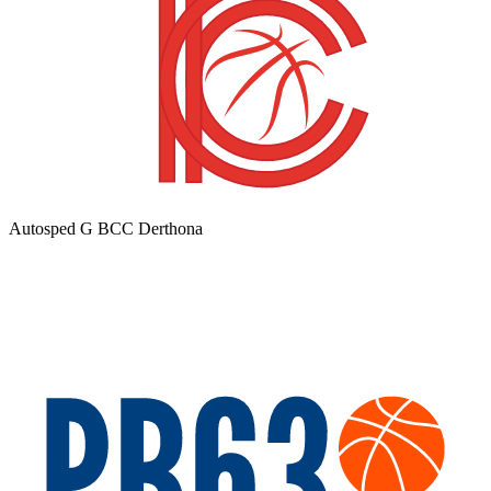
Autosped G BCC Derthona