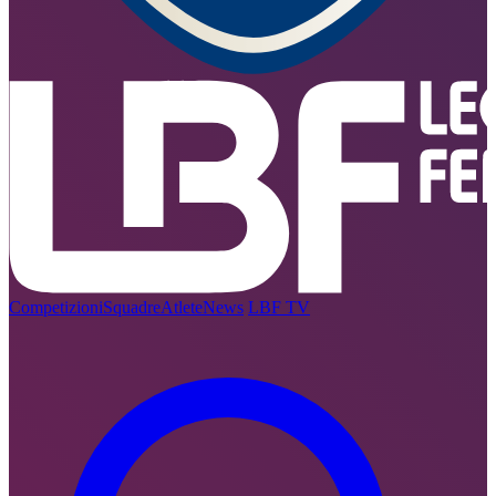
Competizioni
Squadre
Atlete
News
LBF TV