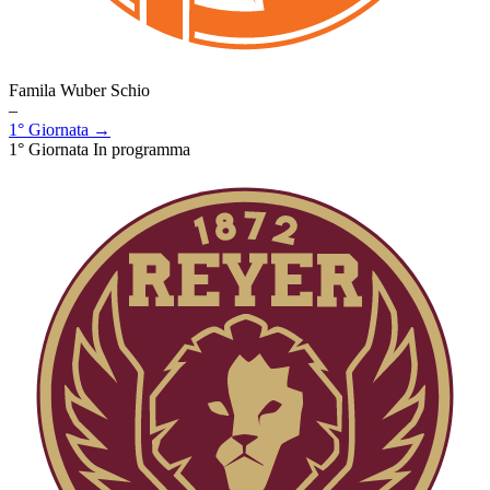
Famila Wuber Schio
–
1° Giornata →
1° Giornata
In programma