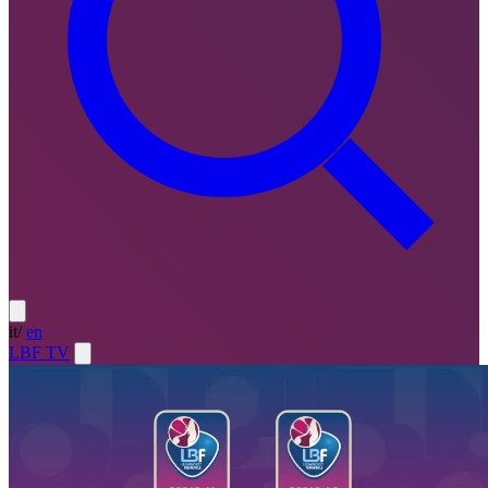
it
/
en
LBF TV