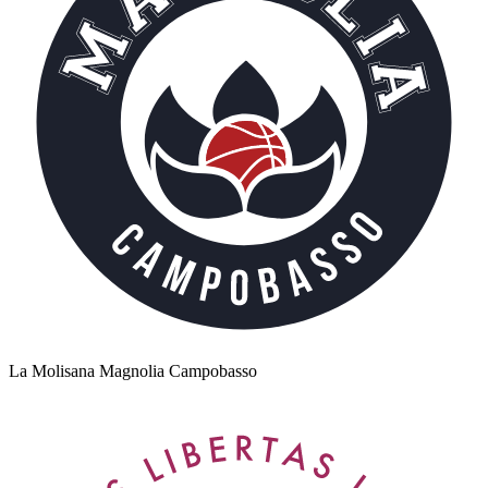
La Molisana Magnolia Campobasso