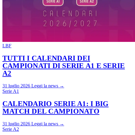
LBF
TUTTI I CALENDARI DEI
CAMPIONATI DI SERIE A1 E SERIE
A2
31 luglio 2026
Leggi la news →
Serie A1
CALENDARIO SERIE A1: I BIG
MATCH DEL CAMPIONATO
31 luglio 2026
Leggi la news →
Serie A2