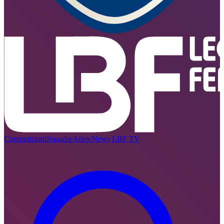
Competizioni
Squadre
Atlete
News
LBF TV