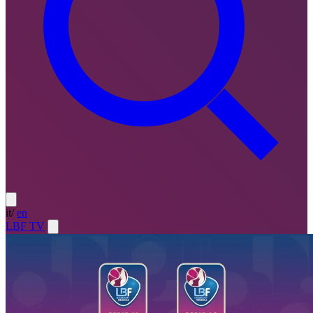
it
/
en
LBF TV