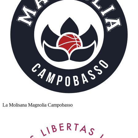
La Molisana Magnolia Campobasso