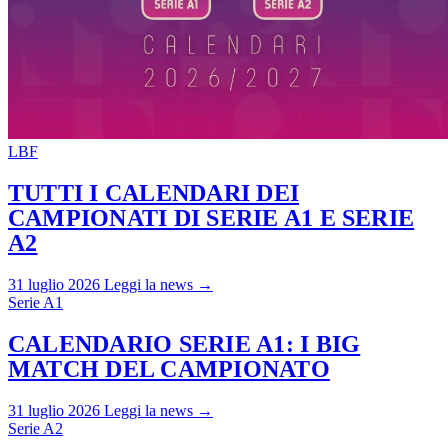
LBF
TUTTI I CALENDARI DEI
CAMPIONATI DI SERIE A1 E SERIE
A2
31 luglio 2026
Leggi la news →
Serie A1
CALENDARIO SERIE A1: I BIG
MATCH DEL CAMPIONATO
31 luglio 2026
Leggi la news →
Serie A2