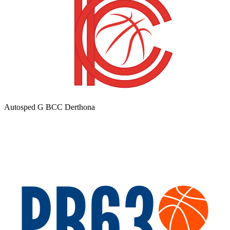
Autosped G BCC Derthona