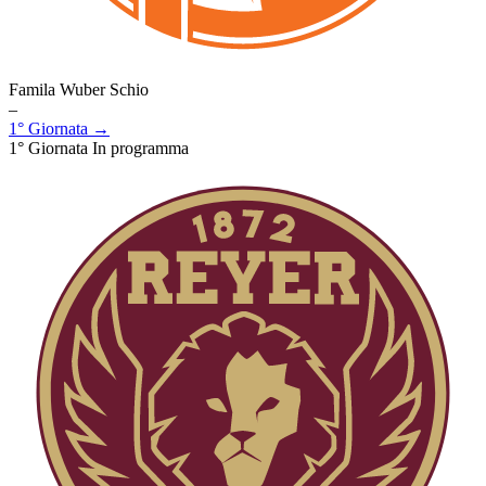
Famila Wuber Schio
–
1° Giornata →
1° Giornata
In programma