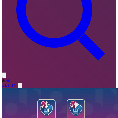
it
/
en
LBF TV