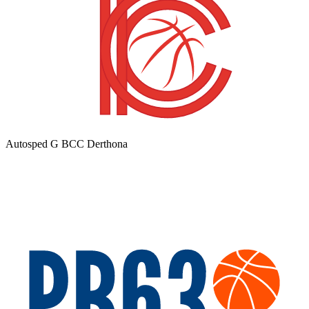
Autosped G BCC Derthona