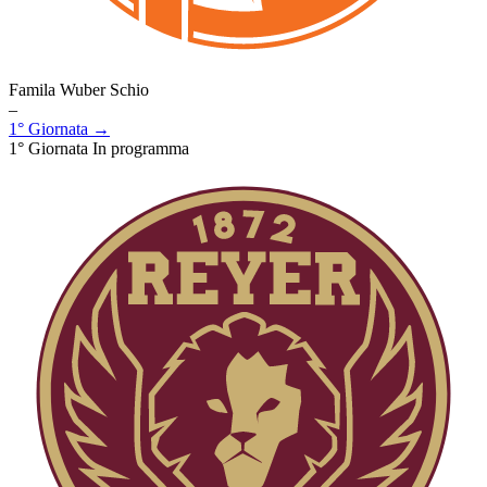
Famila Wuber Schio
–
1° Giornata →
1° Giornata
In programma