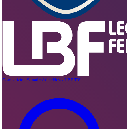
Competizioni
Squadre
Atlete
News
LBF TV