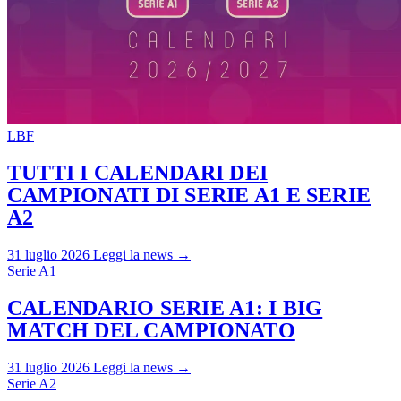
LBF
TUTTI I CALENDARI DEI
CAMPIONATI DI SERIE A1 E SERIE
A2
31 luglio 2026
Leggi la news →
Serie A1
CALENDARIO SERIE A1: I BIG
MATCH DEL CAMPIONATO
31 luglio 2026
Leggi la news →
Serie A2