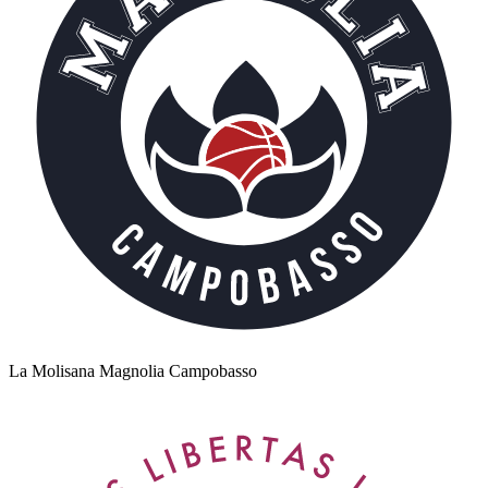
La Molisana Magnolia Campobasso