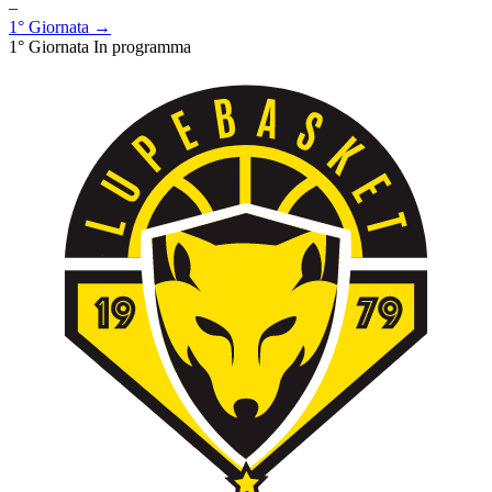
–
1° Giornata →
1° Giornata
In programma