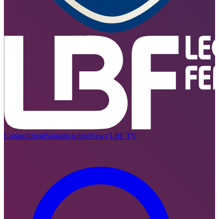
Competizioni
Squadre
Atlete
News
LBF TV