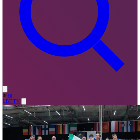
it
/
en
LBF TV