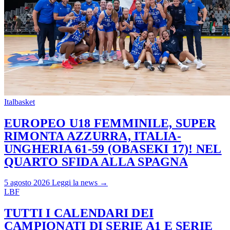
Italbasket
EUROPEO U18 FEMMINILE, SUPER
RIMONTA AZZURRA, ITALIA-
UNGHERIA 61-59 (OBASEKI 17)! NEL
QUARTO SFIDA ALLA SPAGNA
5 agosto 2026
Leggi la news →
LBF
TUTTI I CALENDARI DEI
CAMPIONATI DI SERIE A1 E SERIE