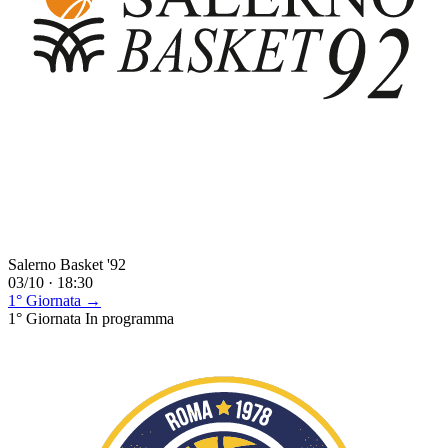
Salerno Basket '92
03/10 · 18:30
1° Giornata →
1° Giornata
In programma