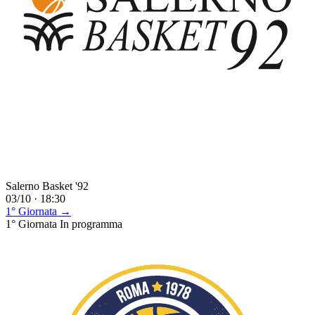
Salerno Basket '92
03/10 · 18:30
1° Giornata →
1° Giornata
In programma