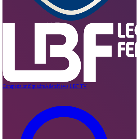
Competizioni
Squadre
Atlete
News
LBF TV