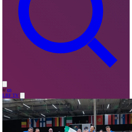
it
/
en
LBF TV