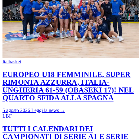
Italbasket
EUROPEO U18 FEMMINILE, SUPER
RIMONTA AZZURRA, ITALIA-
UNGHERIA 61-59 (OBASEKI 17)! NEL
QUARTO SFIDA ALLA SPAGNA
5 agosto 2026
Leggi la news →
LBF
TUTTI I CALENDARI DEI
CAMPIONATI DI SERIE A1 E SERIE