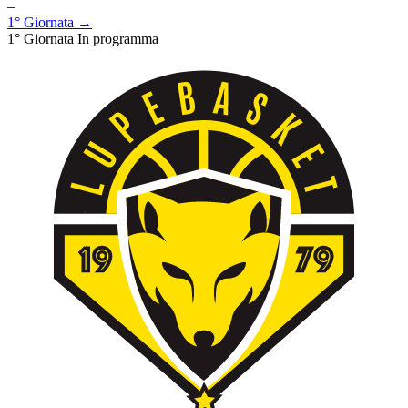
–
1° Giornata →
1° Giornata
In programma