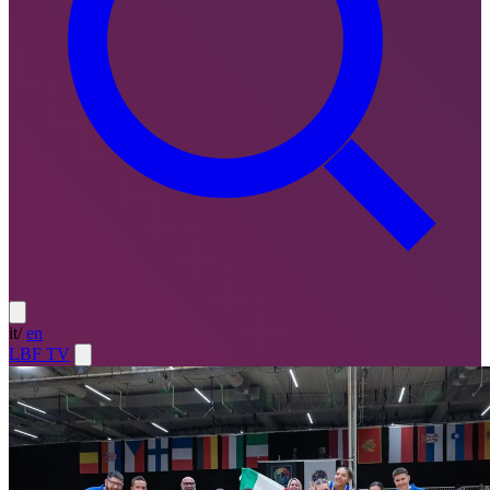
it
/
en
LBF TV