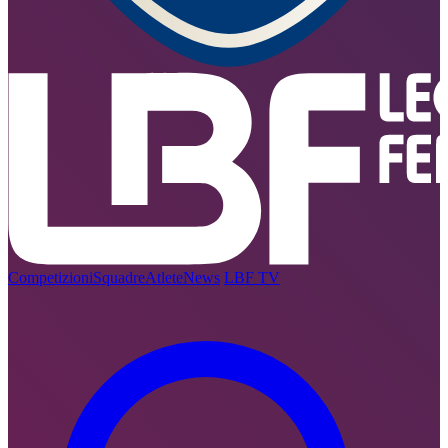
Competizioni
Squadre
Atlete
News
LBF TV