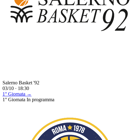
Salerno Basket '92
03/10 · 18:30
1° Giornata →
1° Giornata
In programma