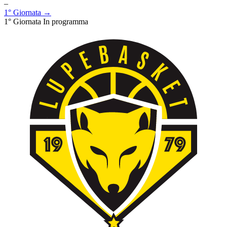
–
1° Giornata →
1° Giornata
In programma