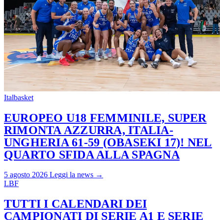
Italbasket
EUROPEO U18 FEMMINILE, SUPER
RIMONTA AZZURRA, ITALIA-
UNGHERIA 61-59 (OBASEKI 17)! NEL
QUARTO SFIDA ALLA SPAGNA
5 agosto 2026
Leggi la news →
LBF
TUTTI I CALENDARI DEI
CAMPIONATI DI SERIE A1 E SERIE