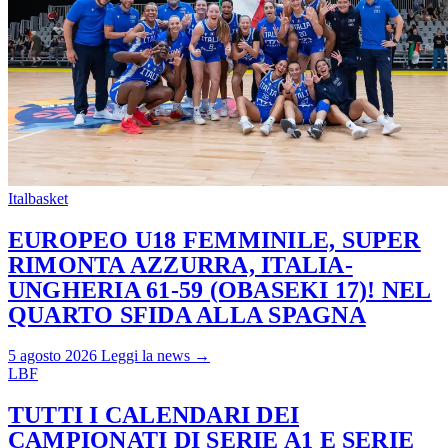
Italbasket
EUROPEO U18 FEMMINILE, SUPER
RIMONTA AZZURRA, ITALIA-
UNGHERIA 61-59 (OBASEKI 17)! NEL
QUARTO SFIDA ALLA SPAGNA
5 agosto 2026
Leggi la news →
LBF
TUTTI I CALENDARI DEI
CAMPIONATI DI SERIE A1 E SERIE