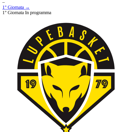
–
1° Giornata →
1° Giornata
In programma