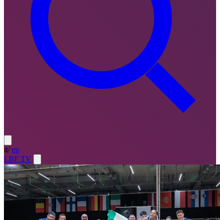
it
/
en
LBF TV