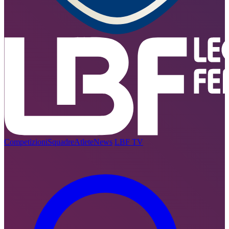
Competizioni
Squadre
Atlete
News
LBF TV