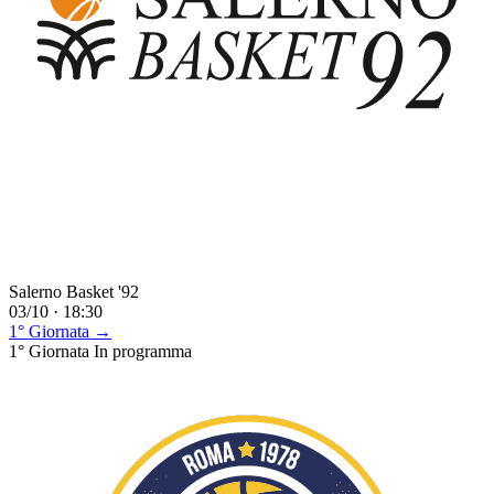
Salerno Basket '92
03/10 · 18:30
1° Giornata →
1° Giornata
In programma