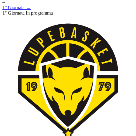
–
1° Giornata →
1° Giornata
In programma