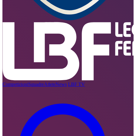
Competizioni
Squadre
Atlete
News
LBF TV