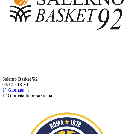
Salerno Basket '92
03/10 · 18:30
1° Giornata →
1° Giornata
In programma