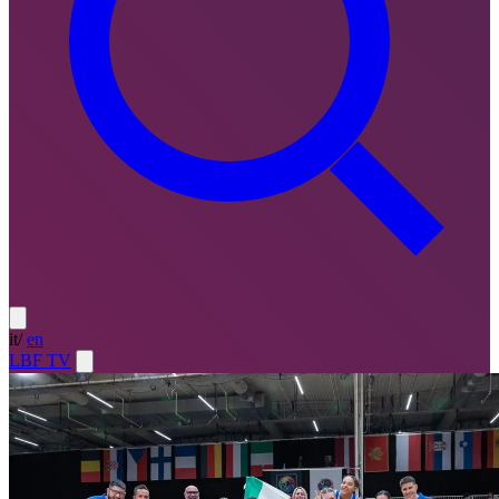
it
/
en
LBF TV