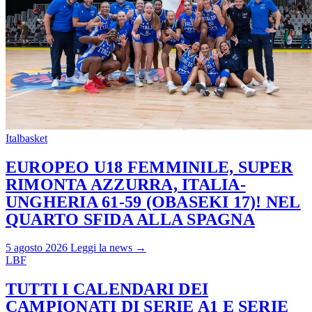
Italbasket
EUROPEO U18 FEMMINILE, SUPER
RIMONTA AZZURRA, ITALIA-
UNGHERIA 61-59 (OBASEKI 17)! NEL
QUARTO SFIDA ALLA SPAGNA
5 agosto 2026
Leggi la news →
LBF
TUTTI I CALENDARI DEI
CAMPIONATI DI SERIE A1 E SERIE