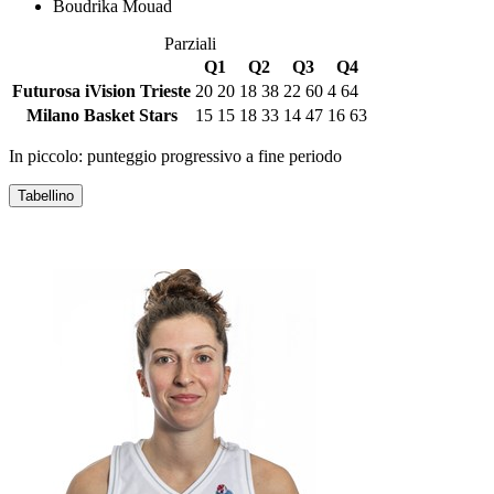
Boudrika Mouad
Parziali
Q1
Q2
Q3
Q4
Futurosa iVision Trieste
20
20
18
38
22
60
4
64
Milano Basket Stars
15
15
18
33
14
47
16
63
In piccolo: punteggio progressivo a fine periodo
Tabellino
FUTUROSA IVISION TRIESTE