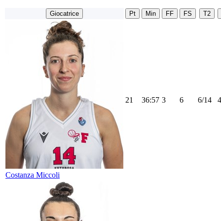
Giocatrice
Pt
Min
FF
FS
T2
21
36:57
3
6
6/14
Costanza Miccoli