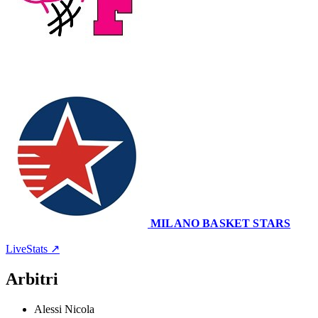
64
–
63
MILANO BASKET STARS
Palarubini - Allianz Dome
12 aprile 2026 · 16:00
LiveStats ↗
Arbitri
Alessi Nicola