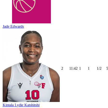
Jade Edwards
2
11:42
1
1
1/2
Kintala Lydie Katshitshi