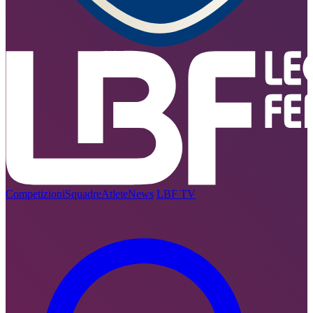
Competizioni
Squadre
Atlete
News
LBF TV