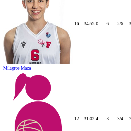
16
34:55
0
6
2/6
Milagros Maza
12
31:02
4
3
3/4