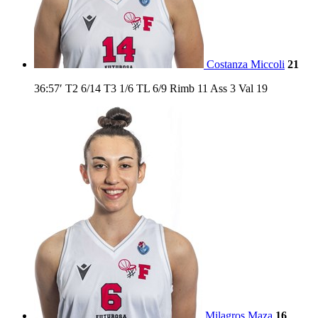
Costanza Miccoli
21
36:57′
T2
6/14
T3
1/6
TL
6/9
Rimb
11
Ass
3
Val
19
Milagros Maza
16