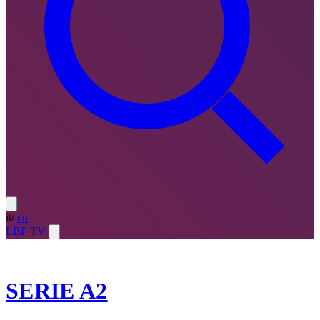
it
/
en
LBF TV
2025-26
SERIE A2