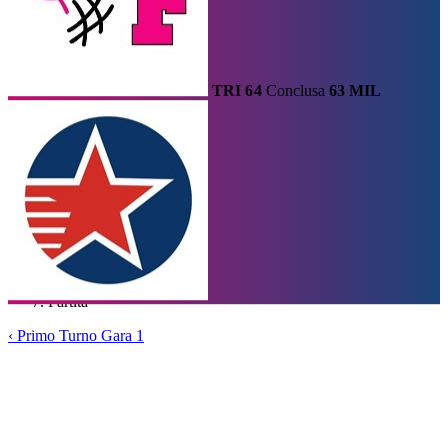
TRI
64
Conclusa
63
MIL
Calendario
Risultati e Classifica
Squadre
Statistiche e Classifiche
Le
Migliori
Tabellone
Home
/
Serie A2
/
Primo Turno Gara 1
/
Partita
‹
Primo Turno Gara 1