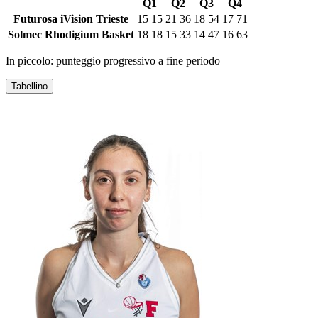
Q1
Q2
Q3
Q4
Futurosa iVision Trieste
15
15
21
36
18
54
17
71
Solmec Rhodigium Basket
18
18
15
33
14
47
16
63
In piccolo: punteggio progressivo a fine periodo
Tabellino
FUTUROSA IVISION TRIESTE