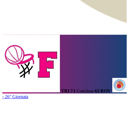
Calendario
Risultati e Classifica
Squadre
Statistiche e Classifiche
Le
Migliori
Tabellone
Home
/
Serie A2
/
26° Giornata
/
Partita
TRI
71
Conclusa
63
ROV
‹
26° Giornata