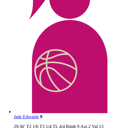
Jade Edwards
9
29:36′
T2
1/6
T3
1/4
TL
4/4
Rimb
9
Ass
2
Val
13