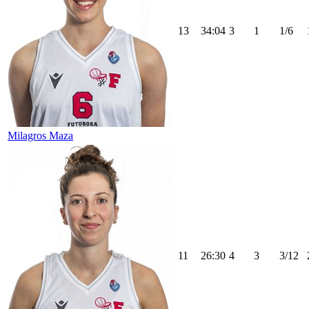
13
34:04
3
1
1/6
Milagros Maza
11
26:30
4
3
3/12