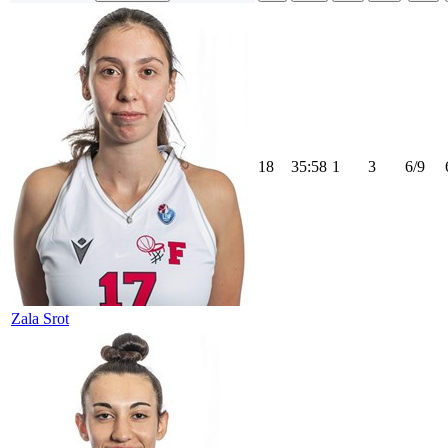
18
35:58
1
3
6/9
Zala Srot