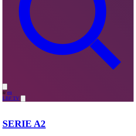
it
/
en
LBF TV
2025-26
SERIE A2