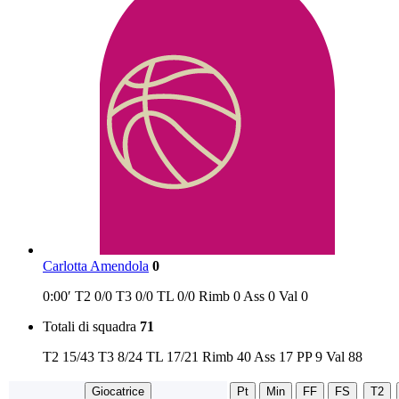
Carlotta Amendola
0
0:00′
T2
0/0
T3
0/0
TL
0/0
Rimb
0
Ass
0
Val
0
Totali di squadra
71
T2
15/43
T3
8/24
TL
17/21
Rimb
40
Ass
17
PP
9
Val
88
Giocatrice
Pt
Min
FF
FS
T2