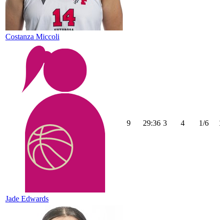
Costanza Miccoli
9
29:36
3
4
1/6
Jade Edwards