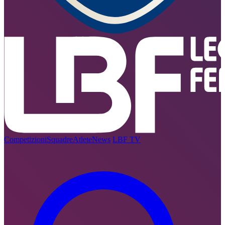
Competizioni
Squadre
Atlete
News
LBF TV