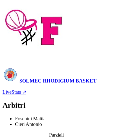
71
–
63
SOLMEC RHODIGIUM BASKET
Palarubini - Allianz Dome
3 aprile 2026 · 20:30
LiveStats ↗
Arbitri
Foschini Mattia
Cieri Antonio
Parziali