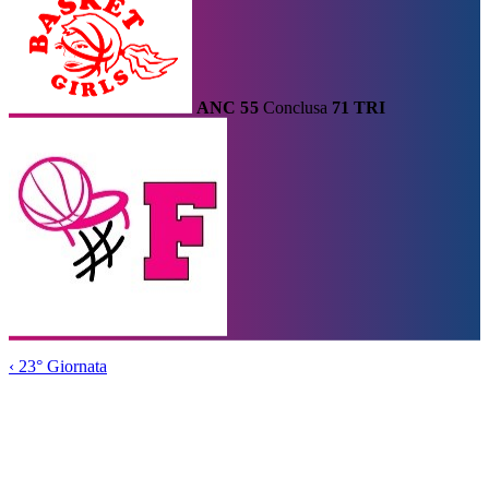
ANC
55
Conclusa
71
TRI
Calendario
Risultati e Classifica
Squadre
Statistiche e Classifiche
Le
Migliori
Tabellone
Home
/
Serie A2
/
23° Giornata
/
Partita
‹
23° Giornata