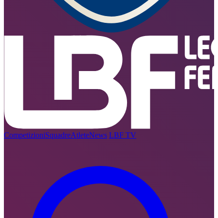
Competizioni
Squadre
Atlete
News
LBF TV