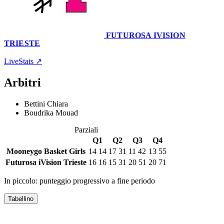
FUTUROSA IVISION
TRIESTE
Palascherma
4 marzo 2026 · 18:00
LiveStats ↗
Arbitri
Bettini Chiara
Boudrika Mouad
Parziali
Q1
Q2
Q3
Q4
Mooneygo Basket Girls
14
14
17
31
11
42
13
55
Futurosa iVision Trieste
16
16
15
31
20
51
20
71
In piccolo: punteggio progressivo a fine periodo
Tabellino
MOONEYGO BASKET GIRLS