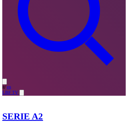
it
/
en
LBF TV
2025-26
SERIE A2