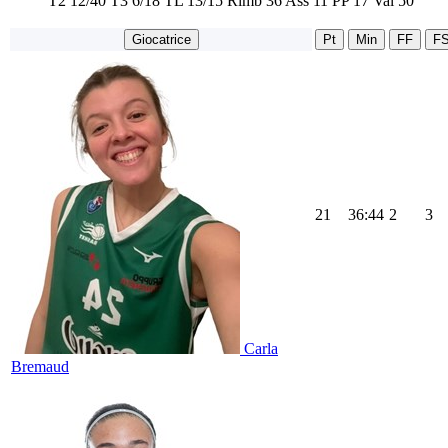
T2
12/40
T3
6/18
TL
13/15
Rimb
36
Ass
11
PP
17
Val
50
Giocatrice
Pt
Min
FF
F
21
36:44
2
3
Carla
Bremaud