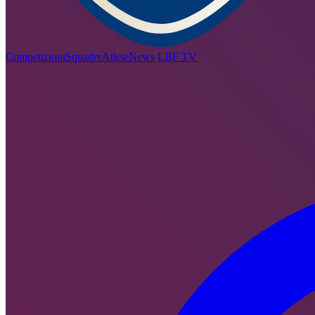
Competizioni
Squadre
Atlete
News
LBF TV