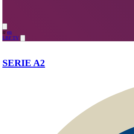
it
/
en
LBF TV
2025-26
SERIE A2