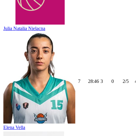
Julia Natalia Nielacna
7
28:46
3
0
2/5
Elena Vella