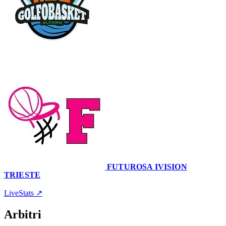
69
–
60
FUTUROSA IVISION
TRIESTE
Palazzetto Tre Santi
7 dicembre 2025 · 17:30
LiveStats ↗
Arbitri