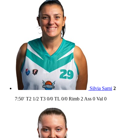
Silvia Sarni
2
7:50′
T2
1/2
T3
0/0
TL
0/0
Rimb
2
Ass
0
Val
0