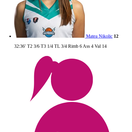
Matea Nikolic
12
32:36′
T2
3/6
T3
1/4
TL
3/4
Rimb
6
Ass
4
Val
14