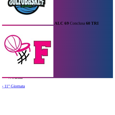
ALC
69
Conclusa
60
TRI
Calendario
Risultati e Classifica
Squadre
Statistiche e Classifiche
Le
Migliori
Tabellone
Home
/
Serie A2
/
11° Giornata
/
Partita
‹
11° Giornata