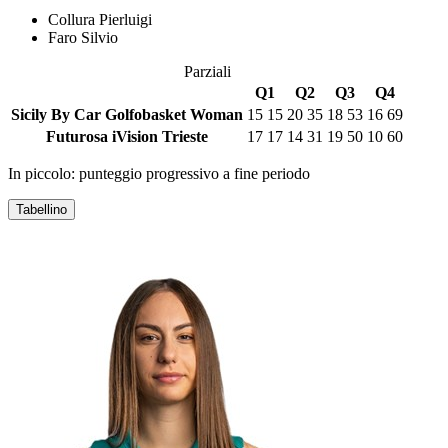
Collura Pierluigi
Faro Silvio
Parziali
Q1
Q2
Q3
Q4
Sicily By Car Golfobasket Woman
15
15
20
35
18
53
16
69
Futurosa iVision Trieste
17
17
14
31
19
50
10
60
In piccolo: punteggio progressivo a fine periodo
Tabellino
SICILY BY CAR GOLFOBASKET WOMAN