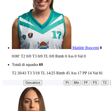
Matilde Buscemi
0
0:00′
T2
0/0
T3
0/0
TL
0/0
Rimb
0
Ass
0
Val
0
Totali di squadra
69
T2
20/43
T3
5/18
TL
14/25
Rimb
45
Ass
17
PP
14
Val
81
Giocatrice
Pt
Min
FF
FS
T2