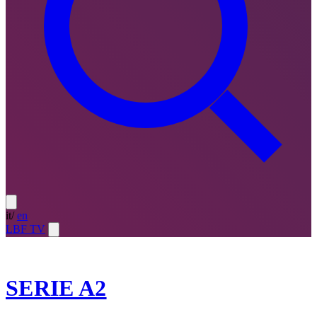
it
/
en
LBF TV
2025-26
SERIE A2