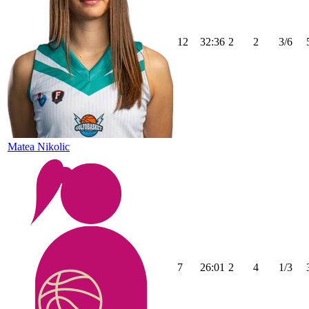
12
32:36
2
2
3/6
Matea Nikolic
7
26:01
2
4
1/3