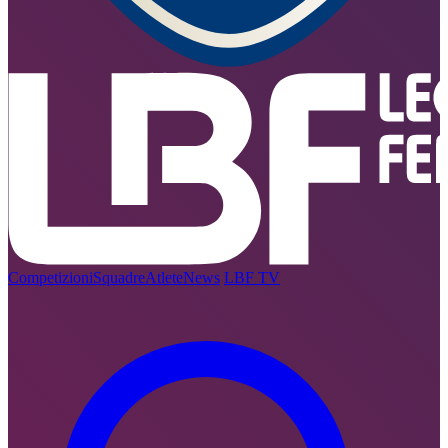
Competizioni
Squadre
Atlete
News
LBF TV