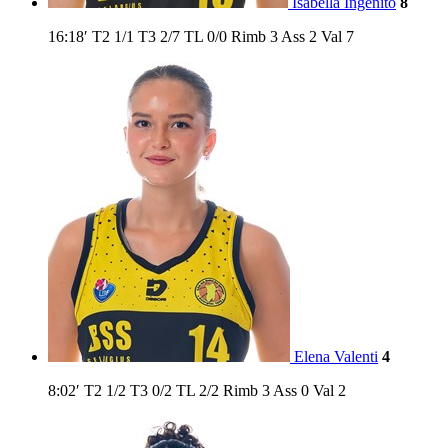
Isabella Ingenito
8
16:18′
T2
1/1
T3
2/7
TL
0/0
Rimb
3
Ass
2
Val
7
Elena Valenti
4
8:02′
T2
1/2
T3
0/2
TL
2/2
Rimb
3
Ass
0
Val
2