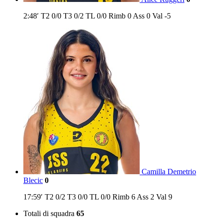
2:48′
T2
0/0
T3
0/2
TL
0/0
Rimb
0
Ass
0
Val
-5
Camilla Demetrio
Blecic
0
17:59′
T2
0/2
T3
0/0
TL
0/0
Rimb
6
Ass
2
Val
9
Totali di squadra
65