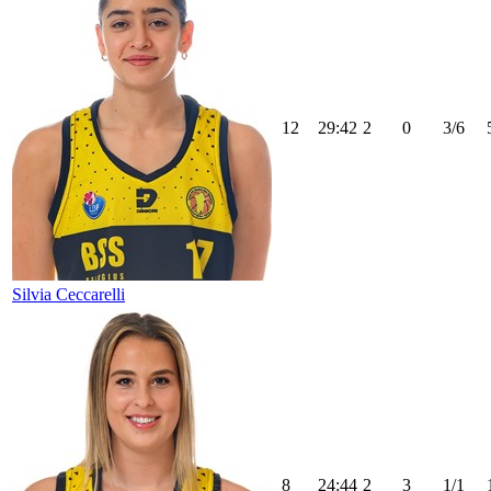
12
29:42
2
0
3/6
Silvia Ceccarelli
8
24:44
2
3
1/1