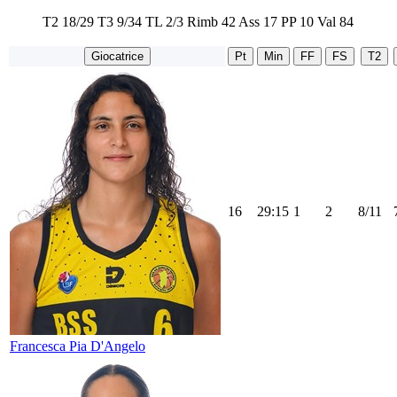
T2
18/29
T3
9/34
TL
2/3
Rimb
42
Ass
17
PP
10
Val
84
Giocatrice
Pt
Min
FF
FS
T2
16
29:15
1
2
8/11
Francesca Pia D'Angelo