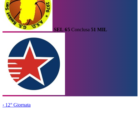
SEL
65
Conclusa
51
MIL
Calendario
Risultati e Classifica
Squadre
Statistiche e Classifiche
Le
Migliori
Tabellone
Home
/
Serie A2
/
12° Giornata
/
Partita
‹
12° Giornata