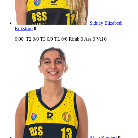
Sidney Elizabeth
Erikstrup
0
0:00′
T2
0/0
T3
0/0
TL
0/0
Rimb
0
Ass
0
Val
0
Alice Ruggeri
0