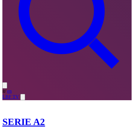
it
/
en
LBF TV
2025-26
SERIE A2