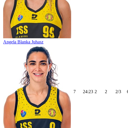
Angela Blanka Juhasz
7
24:23
2
2
2/3