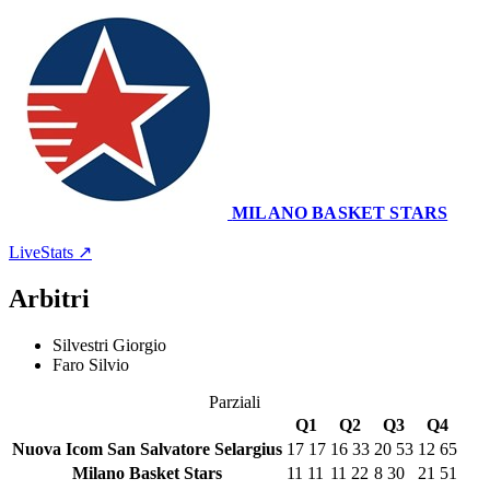
MILANO BASKET STARS
Struttura Geodetica
13 dicembre 2025 · 15:00
LiveStats ↗
Arbitri
Silvestri Giorgio
Faro Silvio
Parziali
Q1
Q2
Q3
Q4
Nuova Icom San Salvatore Selargius
17
17
16
33
20
53
12
65
Milano Basket Stars
11
11
11
22
8
30
21
51