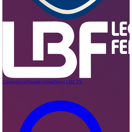
Competizioni
Squadre
Atlete
News
LBF TV