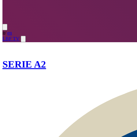
it
/
en
LBF TV
2025-26
SERIE A2