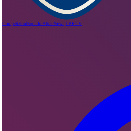
Competizioni
Squadre
Atlete
News
LBF TV