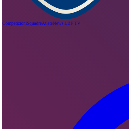
Competizioni
Squadre
Atlete
News
LBF TV