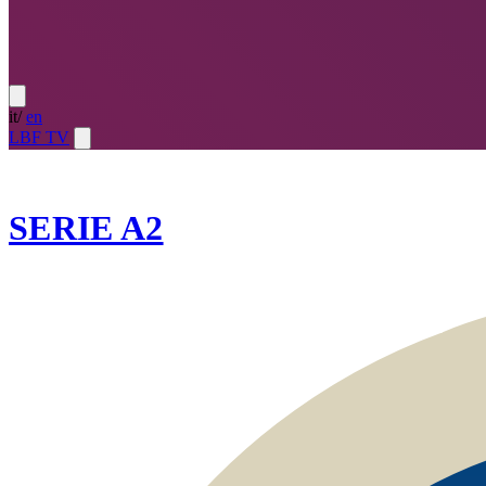
it
/
en
LBF TV
2025-26
SERIE A2