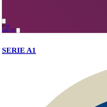
it
/
en
LBF TV
2025-26
SERIE A1