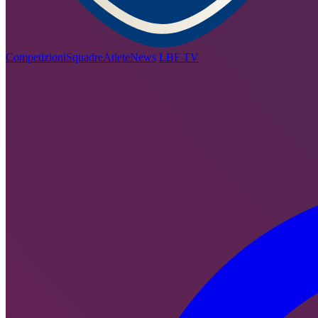
Competizioni
Squadre
Atlete
News
LBF TV