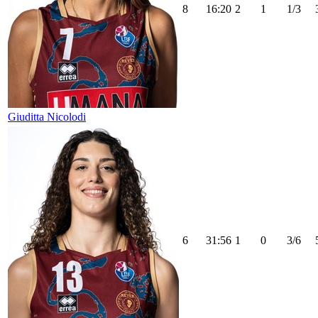
8
16:20
2
1
1/3
Giuditta Nicolodi
6
31:56
1
0
3/6