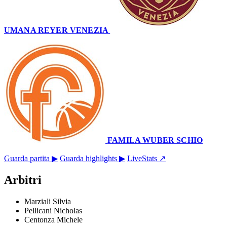
UMANA REYER VENEZIA
69
–
80
FAMILA WUBER SCHIO
Palasport 'Taliercio'
1 febbraio 2026 · 20:45
Guarda partita ▶
Guarda highlights ▶
LiveStats ↗
Arbitri
Marziali Silvia
Pellicani Nicholas
Centonza Michele