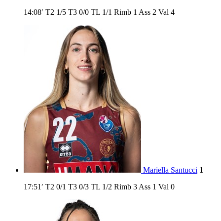
14:08′
T2
1/5
T3
0/0
TL
1/1
Rimb
1
Ass
2
Val
4
Mariella Santucci
1
17:51′
T2
0/1
T3
0/3
TL
1/2
Rimb
3
Ass
1
Val
0