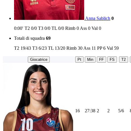
Anna Sablich
0
0:00′
T2
0/0
T3
0/0
TL
0/0
Rimb
0
Ass
0
Val
0
Totali di squadra
69
T2
19/43
T3
6/23
TL
13/20
Rimb
30
Ass
11
PP
6
Val
59
Giocatrice
Pt
Min
FF
FS
T2
16
27:38
2
2
5/6