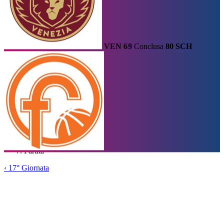
VEN
69
Conclusa
80
SCH
Calendario
Risultati e Classifica
Squadre
Statistiche e Classifiche
Le
Migliori
Tabellone
Formula
Home
/
Serie A1
/
17° Giornata
/
Partita
‹
17° Giornata