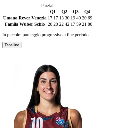
Parziali
Q1
Q2
Q3
Q4
Umana Reyer Venezia
17
17
13
30
19
49
20
69
Famila Wuber Schio
20
20
22
42
17
59
21
80
In piccolo: punteggio progressivo a fine periodo
Tabellino
UMANA REYER VENEZIA