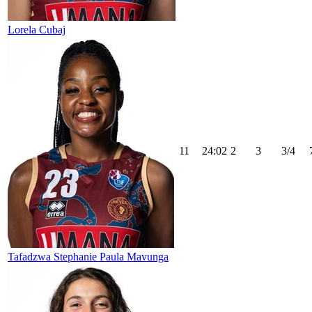
Lorela Cubaj
11
24:02
2
3
3/4
Tafadzwa Stephanie Paula Mavunga