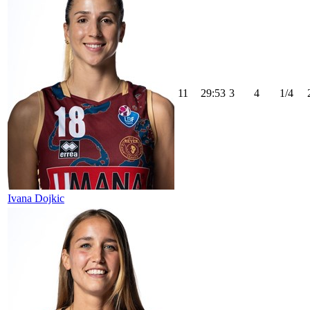
11
29:53
3
4
1/4
Ivana Dojkic