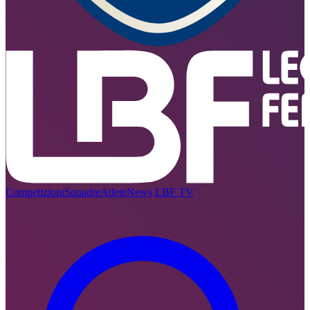
Competizioni
Squadre
Atlete
News
LBF TV