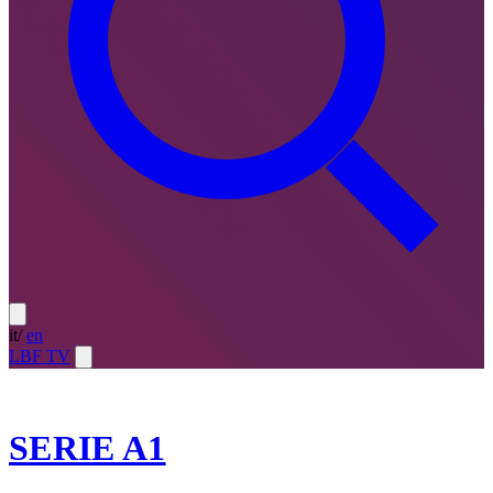
it
/
en
LBF TV
2025-26
SERIE A1