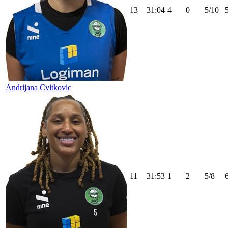
13
31:04
4
0
5/10
Andrijana Cvitkovic
11
31:53
1
2
5/8