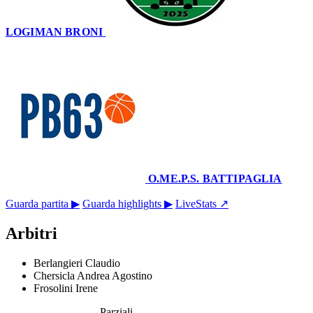
LOGIMAN BRONI
80
–
63
O.ME.P.S. BATTIPAGLIA
Palaverde
28 dicembre 2025 · 18:00
Guarda partita ▶
Guarda highlights ▶
LiveStats ↗
Arbitri
Berlangieri Claudio
Chersicla Andrea Agostino
Frosolini Irene
Parziali