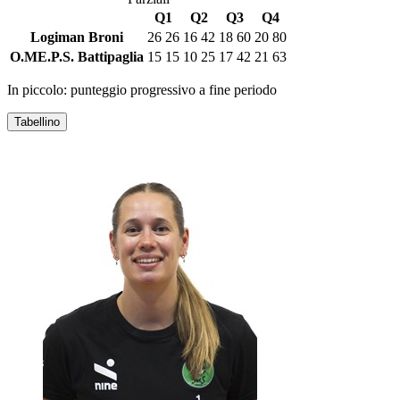
Q1
Q2
Q3
Q4
Logiman Broni
26
26
16
42
18
60
20
80
O.ME.P.S. Battipaglia
15
15
10
25
17
42
21
63
In piccolo: punteggio progressivo a fine periodo
Tabellino
LOGIMAN BRONI