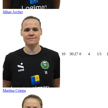
Jillian Archer
10
30:27
0
4
1/1
Martina Crippa