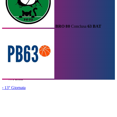
BRO
80
Conclusa
63
BAT
Calendario
Risultati e Classifica
Squadre
Statistiche e Classifiche
Le
Migliori
Tabellone
Formula
Home
/
Serie A1
/
13° Giornata
/
Partita
‹
13° Giornata