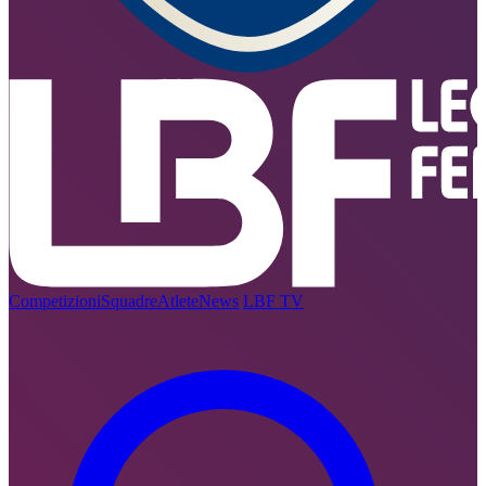
Competizioni
Squadre
Atlete
News
LBF TV