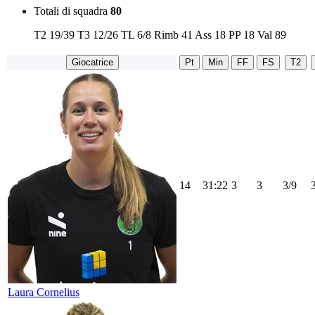
Totali di squadra
80
T2
19/39
T3
12/26
TL
6/8
Rimb
41
Ass
18
PP
18
Val
89
Giocatrice
Pt
Min
FF
FS
T2
14
31:22
3
3
3/9
Laura Cornelius