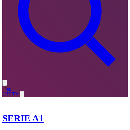
it
/
en
LBF TV
2025-26
SERIE A1