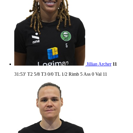
Jillian Archer
11
31:53′
T2
5/8
T3
0/0
TL
1/2
Rimb
5
Ass
0
Val
11